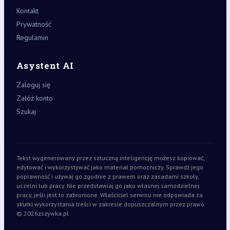
Kontakt
Prywatność
Regulamin
Asystent AI
Zaloguj się
Załóż konto
Szukaj
Tekst wygenerowany przez sztuczną inteligencję możesz kopiować,
edytować i wykorzystywać jako materiał pomocniczy. Sprawdź jego
poprawność i używaj go zgodnie z prawem oraz zasadami szkoły,
uczelni lub pracy. Nie przedstawiaj go jako własnej samodzielnej
pracy, jeśli jest to zabronione. Właściciel serwisu nie odpowiada za
skutki wykorzystania treści w zakresie dopuszczalnym przez prawo.
© 2026
zszywka.pl