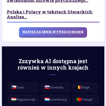
Świadomość zdrowia psychicznego...
Polska i Polacy w tekstach literackich:
Analiza...
NAPISZ ZA MNIE WYPRACOWANIE
Zszywka AI dostępna jest
również w innych krajach
🇨🇿
🇸🇰
🇧🇪
Česko
Slovensko
België
🇭🇺
🇱🇺
🇵🇹
Magyarország
Luxembourg
Portugal