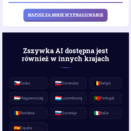
NAPISZ ZA MNIE WYPRACOWANIE
Zszywka AI dostępna jest
również w innych krajach
🇨🇿
🇸🇰
🇧🇪
Česko
Slovensko
België
🇭🇺
🇱🇺
🇵🇹
Magyarország
Luxembourg
Portugal
🇷🇴
🇸🇮
🇮🇹
România
Slovenija
Italia
🇪🇸
España