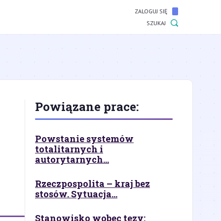
ZALOGUJ SIĘ
SZUKAJ
Powiązane prace:
Powstanie systemów
totalitarnych i
autorytarnych...
Rzeczpospolita – kraj bez
stosów. Sytuacja...
Stanowisko wobec tezy: