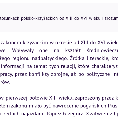
tosunkach polsko-krzyżackich od XIII do XVI wieku i zrozum
zakonem krzyżackim w okresie od XIII do XVI wieku
we. Wpływały one na kształt średniowieczn
ego regionu nadbałtyckiego. Źródła literackie, kron
nformacji na temat tych relacji, które charakteryz
acy, przez konflikty zbrojne, aż po polityczne intr
rów.
w pierwszej połowie XIII wieku, zaproszony przez ks
lem zakonu miało być nawrócenie pogańskich Prus
zed ich najazdami. Papież Grzegorz IX zatwierdził 