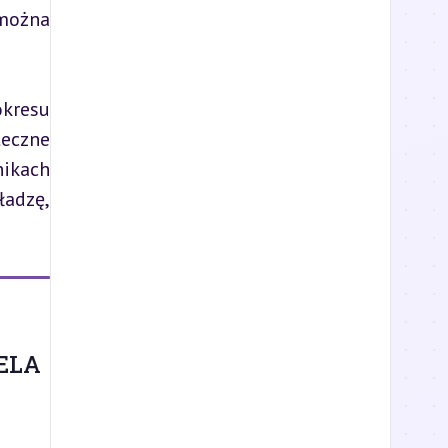
można 
kresu 
eczne 
ikach 
dzę, 
ELA