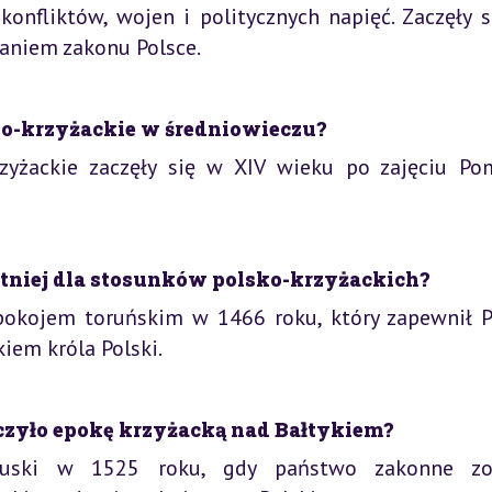
konfliktów, wojen i politycznych napięć. Zaczęły s
aniem zakonu Polsce.
sko-krzyżackie w średniowieczu?
rzyżackie zaczęły się w XIV wieku po zajęciu Po
etniej dla stosunków polsko-krzyżackich?
 pokojem toruńskim w 1466 roku, który zapewnił P
iem króla Polski.
czyło epokę krzyżacką nad Bałtykiem?
ruski w 1525 roku, gdy państwo zakonne zo