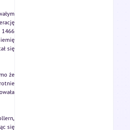
wałym 
rację 
 1466 
iemię 
ł się 
mo że 
otnie 
owała 
lern, 
c się 