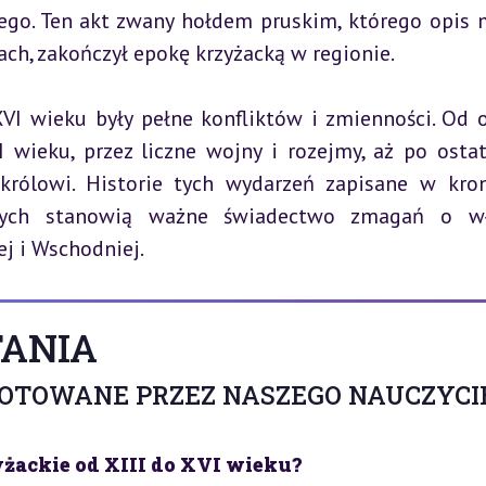
rego. Ten akt zwany hołdem pruskim, którego opis 
ach, zakończył epokę krzyżacką w regionie.
XVI wieku były pełne konfliktów i zmienności. Od o
 wieku, przez liczne wojny i rozejmy, aż po ostat
rólowi. Historie tych wydarzeń zapisane w kron
nych stanowią ważne świadectwo zmagań o wła
j i Wschodniej.
ANIA
GOTOWANE PRZEZ NASZEGO NAUCZYCI
żackie od XIII do XVI wieku?