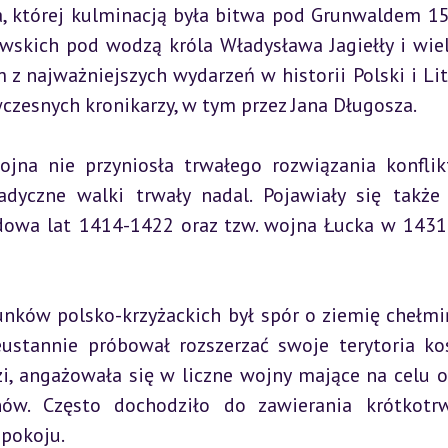
, której kulminacją była bitwa pod Grunwaldem 15 
wskich pod wodzą króla Władysława Jagiełły i wiel
z najważniejszych wydarzeń w historii Polski i Litw
wczesnych kronikarzy, w tym przez Jana Długosza.
a nie przyniosła trwałego rozwiązania konflikt
dyczne walki trwały nadal. Pojawiały się także
owa lat 1414-1422 oraz tzw. wojna Łucka w 1431
nków polsko-krzyżackich był spór o ziemię chełmiń
ustannie próbował rozszerzać swoje terytoria ko
i, angażowała się w liczne wojny mające na celu o
nów. Często dochodziło do zawierania krótkotrw
 pokoju.