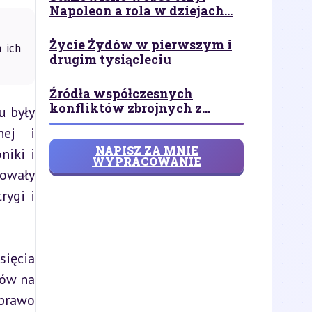
Napoleon a rola w dziejach...
Życie Żydów w pierwszym i
 ich
drugim tysiącleciu
Źródła współczesnych
konfliktów zbrojnych z...
 były 
ej i 
NAPISZ ZA MNIE
iki i 
WYPRACOWANIE
owały 
ygi i 
ięcia 
ów na 
prawo 