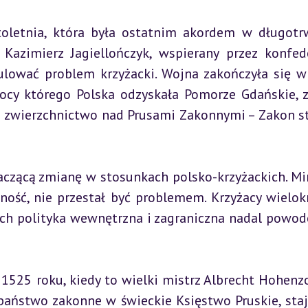
oletnia, która była ostatnim akordem w długotr
 Kazimierz Jagiellończyk, wspierany przez konfede
ulować problem krzyżacki. Wojna zakończyła się w
cy którego Polska odzyskała Pomorze Gdańskie, z
 zwierzchnictwo nad Prusami Zakonnymi – Zakon sta
naczącą zmianę w stosunkach polsko-krzyżackich. Mi
ność, nie przestał być problemem. Krzyżacy wielokr
 ich polityka wewnętrzna i zagraniczna nadal powod
525 roku, kiedy to wielki mistrz Albrecht Hohenzol
państwo zakonne w świeckie Księstwo Pruskie, stają