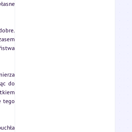
łasne 
obre. 
zasem 
ństwa 
ierza 
ąc do 
tkiem 
 tego 
uchła 