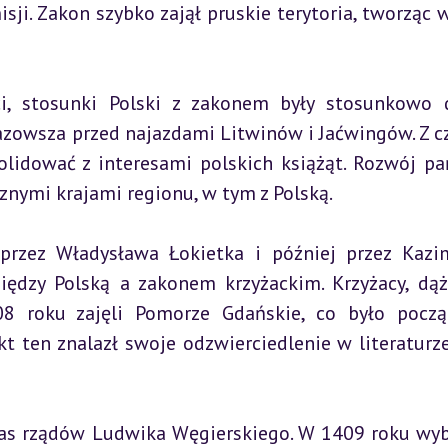
ji. Zakon szybko zajął pruskie terytoria, tworząc w
ci, stosunki Polski z zakonem były stosunkowo d
azowsza przed najazdami Litwinów i Jaćwingów. Z c
olidować z interesami polskich książąt. Rozwój pa
znymi krajami regionu, w tym z Polską.
przez Władysława Łokietka i później przez Kazim
między Polską a zakonem krzyżackim. Krzyżacy, dąż
08 roku zajęli Pomorze Gdańskie, co było począ
kt ten znalazł swoje odzwierciedlenie w literaturze
zas rządów Ludwika Węgierskiego. W 1409 roku wyb