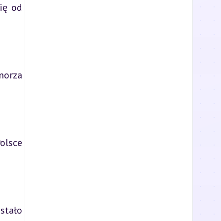
ię od
morza
olsce
stało