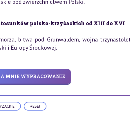
uskie pod zwierzchnictwem Polski.
stosunków polsko-krzyżackich od XIII do XVI
morza, bitwa pod Grunwaldem, wojna trzynastolet
ski i Europy Środkowej.
 ZA MNIE WYPRACOWANIE
YZACKIE
#ESEJ