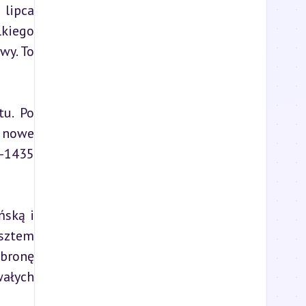
lipca 
kiego 
y. To 
u. Po 
 nowe 
-1435 
ską i 
sztem 
bronę 
ałych 