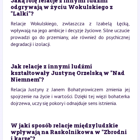
Jaką rolę relacje z innymi ludźmi
odgrywają w życiu Wokulskiego z
"Lalki"?
Relacje Wokulskiego, zwłaszcza z Izabelą Łęcką,
wpływają na jego ambicje i decyzje życiowe. Silne uczucie
prowadzi go do przemiany, ale również do psychicznej
degradacji i izolacji.
Jak relacje z innymi ludźmi
kształtowały Justynę Orzelską w "Nad
Niemnem"?
Relacja Justyny z Janem Bohatyrowiczem zmienia jej
spojrzenie na życie i wartości. Dzięki tej więzi bohaterka
dojrzewa, uczy się pokory i odnajduje sens istnienia.
W jaki sposób relacje międzyludzkie
wpływają na Raskolnikowa w "Zbrodni
i karze"?