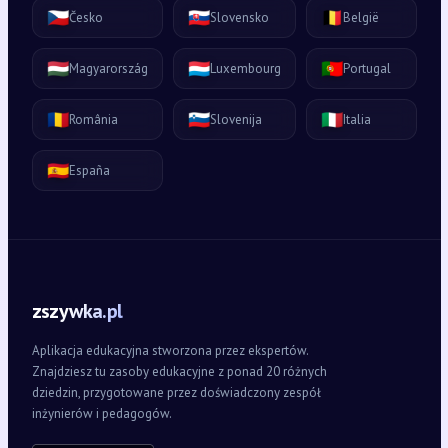
🇨🇿
🇸🇰
🇧🇪
Česko
Slovensko
België
🇭🇺
🇱🇺
🇵🇹
Magyarország
Luxembourg
Portugal
🇷🇴
🇸🇮
🇮🇹
România
Slovenija
Italia
🇪🇸
España
zszywka.pl
Aplikacja edukacyjna stworzona przez ekspertów.
Znajdziesz tu zasoby edukacyjne z ponad 20 różnych
dziedzin, przygotowane przez doświadczony zespół
inżynierów i pedagogów.