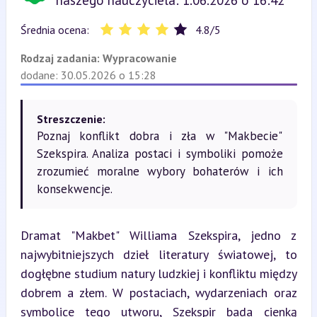
naszego nauczyciela: 1.06.2026 o 16:42
Średnia ocena:
4.8
/
5
Rodzaj zadania:
Wypracowanie
dodane: 30.05.2026 o 15:28
Streszczenie:
Poznaj konflikt dobra i zła w "Makbecie"
Szekspira. Analiza postaci i symboliki pomoże
zrozumieć moralne wybory bohaterów i ich
konsekwencje.
Dramat "Makbet" Williama Szekspira, jedno z 
najwybitniejszych dzieł literatury światowej, to 
dogłębne studium natury ludzkiej i konfliktu między 
dobrem a złem. W postaciach, wydarzeniach oraz 
symbolice tego utworu, Szekspir bada cienką 