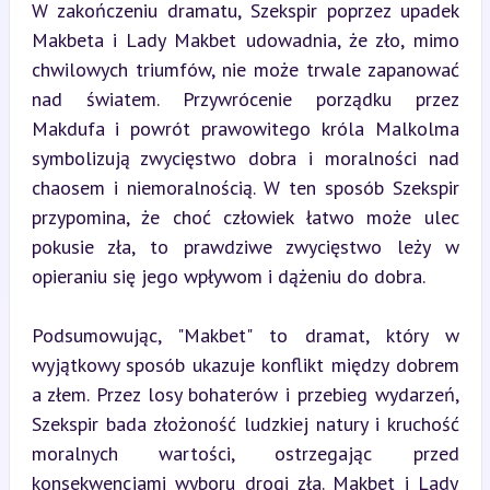
W zakończeniu dramatu, Szekspir poprzez upadek 
Makbeta i Lady Makbet udowadnia, że zło, mimo 
chwilowych triumfów, nie może trwale zapanować 
nad światem. Przywrócenie porządku przez 
Makdufa i powrót prawowitego króla Malkolma 
symbolizują zwycięstwo dobra i moralności nad 
chaosem i niemoralnością. W ten sposób Szekspir 
przypomina, że choć człowiek łatwo może ulec 
pokusie zła, to prawdziwe zwycięstwo leży w 
opieraniu się jego wpływom i dążeniu do dobra.
Podsumowując, "Makbet" to dramat, który w 
wyjątkowy sposób ukazuje konflikt między dobrem 
a złem. Przez losy bohaterów i przebieg wydarzeń, 
Szekspir bada złożoność ludzkiej natury i kruchość 
moralnych wartości, ostrzegając przed 
konsekwencjami wyboru drogi zła. Makbet i Lady 