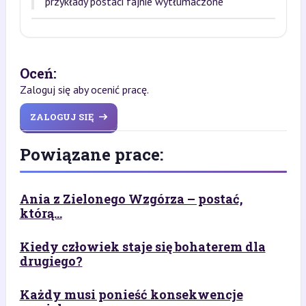
przykłady postaci fajnie wytłumaczone
Oceń:
Zaloguj się aby ocenić pracę.
ZALOGUJ SIĘ
Powiązane prace:
Ania z Zielonego Wzgórza – postać,
którą...
Kiedy człowiek staje się bohaterem dla
drugiego?
Każdy musi ponieść konsekwencje