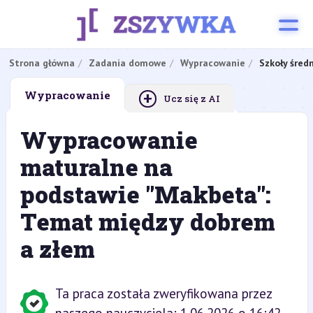
Strona główna
Zadania domowe
Wypracowanie
Szkoły śred
+
Wypracowanie
Ucz się z AI
Wypracowanie
maturalne na
podstawie "Makbeta":
Temat między dobrem
a złem
Ta praca została zweryfikowana przez