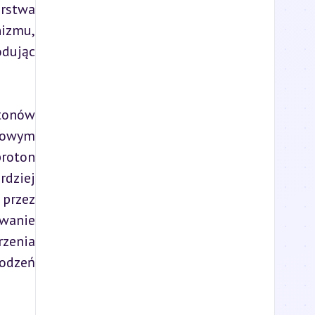
rstwa 
izmu, 
dując 
onów 
owym 
roton 
dziej 
przez 
wanie 
enia 
dzeń 