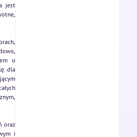
 jest 
otne, 
rach, 
dowo, 
żem o 
ę dla 
jącym 
ałych 
znym, 
 oraz 
wym i 