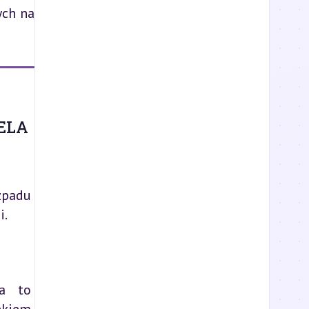
ch na 
ELA
zpadu
i.
ma to