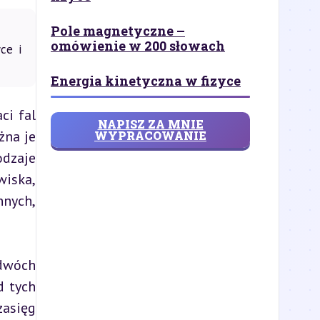
Pole magnetyczne –
omówienie w 200 słowach
ce i
Energia kinetyczna w fizyce
i fal 
NAPISZ ZA MNIE
na je 
WYPRACOWANIE
dzaje 
iska, 
nych, 
dwóch 
 tych 
asięg 