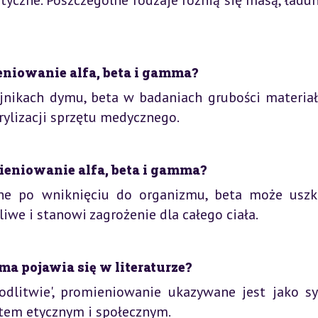
yczne. Poszczególne rodzaje różnią się masą, ładu
niowanie alfa, beta i gamma?
jnikach dymu, beta w badaniach grubości materiał
ylizacji sprzętu medycznego.
mieniowanie alfa, beta i gamma?
zne po wniknięciu do organizmu, beta może uszk
liwe i stanowi zagrożenie dla całego ciała.
ma pojawia się w literaturze?
modlitwie', promieniowanie ukazywane jest jako s
ątem etycznym i społecznym.