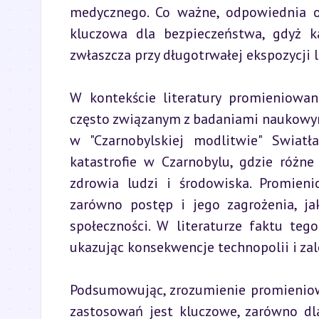
medycznego. Co ważne, odpowiednia o
kluczowa dla bezpieczeństwa, gdyż ka
zwłaszcza przy długotrwałej ekspozycji
W kontekście literatury promieniowa
często związanym z badaniami naukowym
w "Czarnobylskiej modlitwie" Swiatł
katastrofie w Czarnobylu, gdzie różne
zdrowia ludzi i środowiska. Promien
zarówno postęp i jego zagrożenia, ja
społeczności. W literaturze faktu te
ukazując konsekwencje technopolii i zal
Podsumowując, zrozumienie promieniowa
zastosowań jest kluczowe, zarówno dl