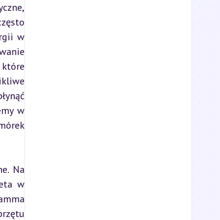
zne, 
zęsto 
gii w 
wanie 
które 
kliwe 
łynąć 
emy w 
órek 
e. Na 
eta w 
gamma 
zętu 