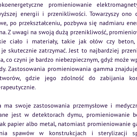
oenergetyczne promieniowanie elektromagnetyc
ższej energii i przenikliwości. Towarzyszy ono c
we, po przekształceniu, pozbywa się nadmiaru ener
 Z uwagi na swoją dużą przenikliwość, promienio
 ciało i materiały, takie jak ołów czy beton, 
e skutecznie zatrzymać. Jest to najbardziej przeni
, co czyni je bardzo niebezpiecznym, gdyż może wp
rządy. Zastosowania promieniowania gamma znajduj
tworów, gdzie jego zdolność do zabijania kom
rapeutycznie.
a ma swoje zastosowania przemysłowe i medyczn
wane jest w detektorach dymu, promieniowanie b
 jak papier albo metal, natomiast promieniowanie 
nia spawów w konstrukcjach i sterylizacji spr