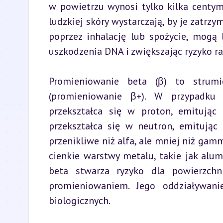
w powietrzu wynosi tylko kilka centym
ludzkiej skóry wystarczają, by je zatrzy
poprzez inhalację lub spożycie, mogą 
uszkodzenia DNA i zwiększając ryzyko ra
Promieniowanie beta (β) to strumi
(promieniowanie β+). W przypadku
przekształca się w proton, emitując 
przekształca się w neutron, emitując 
przenikliwe niż alfa, ale mniej niż gamm
cienkie warstwy metalu, takie jak alu
beta stwarza ryzyko dla powierzch
promieniowaniem. Jego oddziaływani
biologicznych.