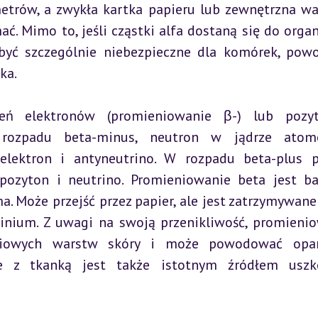
etrów, a zwykła kartka papieru lub zewnętrzna wa
mać. Mimo to, jeśli cząstki alfa dostaną się do organ
być szczególnie niebezpieczne dla komórek, powo
ka.
eń elektronów (promieniowanie β-) lub pozyt
 rozpadu beta-minus, neutron w jądrze atom
elektron i antyneutrino. W rozpadu beta-plus p
pozyton i neutrino. Promieniowanie beta jest bar
a. Może przejść przez papier, ale jest zatrzymywane 
minium. Z uwagi na swoją przenikliwość, promienio
niowych warstw skóry i może powodować oparz
e z tkanką jest także istotnym źródłem uszko