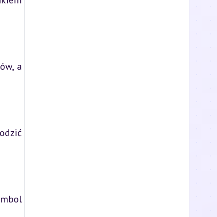
nkiem
ów, a
odzić
ymbol