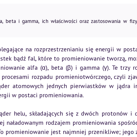
a, beta i gamma, ich właściwości oraz zastosowania w fizy
olegające na rozprzestrzenianiu się energii w postac
ąstek bądź fal, które to promieniowanie tworzą, moż
iowanie alfa (α), beta (β) i gamma (γ). Te trzy ro
procesami rozpadu promieniotwórczego, czyli zjaw
jąder atomowych jednych pierwiastków w jądra in
ergii w postaci promieniowania.
ąder helu, składających się z dwóch protonów i 
ziej naładowanym rodzajem promieniowania spośród
To promieniowanie jest najmniej przenikliwe; jego z