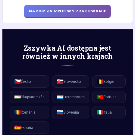
NAPISZ ZA MNIE WYPRACOWANIE
Zszywka AI dostępna jest
również w innych krajach
🇨🇿
🇸🇰
🇧🇪
Česko
Slovensko
België
🇭🇺
🇱🇺
🇵🇹
Magyarország
Luxembourg
Portugal
🇷🇴
🇸🇮
🇮🇹
România
Slovenija
Italia
🇪🇸
España