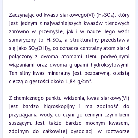
Zaczynając od kwasu siarkowego(VI) (H₂SO₄), który 
jest jednym z najważniejszych kwasów tlenowych 
zarówno w przemyśle, jak i w nauce. Jego wzór 
sumaryczny to H₂SO₄, a strukturalny przedstawia 
się jako SO₂(OH)₂, co oznacza centralny atom siarki 
połączony z dwoma atomami tlenu podwójnymi 
wiązaniami oraz dwoma grupami hydroksylowymi. 
Ten silny kwas mineralny jest bezbarwną, oleistą 
cieczą o gęstości około 1,84 g/cm³.
Z chemicznego punktu widzenia, kwas siarkowy(VI) 
jest bardzo higroskopijny i ma zdolność do 
przyciągania wody, co czyni go cennym czynnikiem 
suszącym. Jest także bardzo mocnym kwasem, 
zdolnym do całkowitej dysocjacji w roztworze 