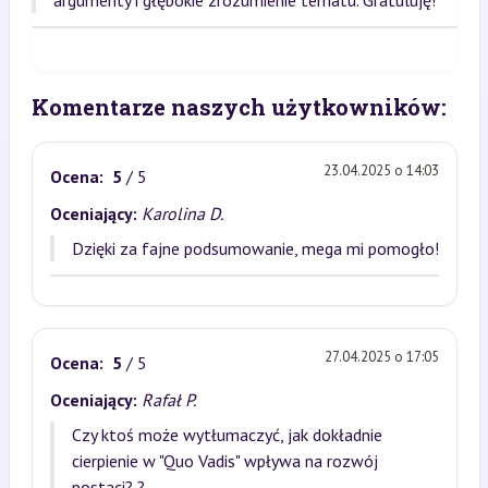
argumenty i głębokie zrozumienie tematu. Gratuluję!
Komentarze naszych użytkowników:
23.04.2025 o 14:03
Ocena:
5
/ 5
Oceniający:
Karolina D.
Dzięki za fajne podsumowanie, mega mi pomogło!
27.04.2025 o 17:05
Ocena:
5
/ 5
Oceniający:
Rafał P.
Czy ktoś może wytłumaczyć, jak dokładnie
cierpienie w "Quo Vadis" wpływa na rozwój
postaci? ?