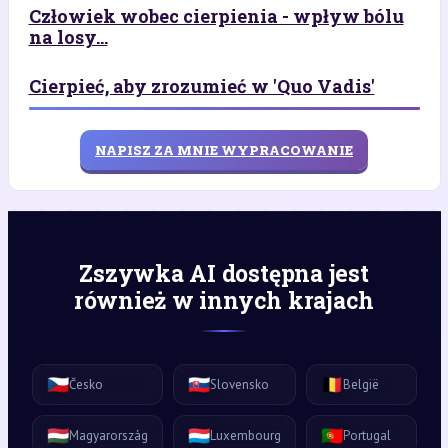
Człowiek wobec cierpienia - wpływ bólu
na losy...
Cierpieć, aby zrozumieć w 'Quo Vadis'
NAPISZ ZA MNIE WYPRACOWANIE
Zszywka AI dostępna jest
również w innych krajach
🇨🇿
🇸🇰
🇧🇪
Česko
Slovensko
België
🇭🇺
🇱🇺
🇵🇹
Magyarország
Luxembourg
Portugal