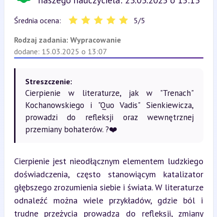
naszego nauczyciela: 23.03.2025 o 15:13
Średnia ocena:
5
/
5
Rodzaj zadania:
Wypracowanie
dodane: 15.03.2025 o 13:07
Streszczenie:
Cierpienie w literaturze, jak w "Trenach"
Kochanowskiego i "Quo Vadis" Sienkiewicza,
prowadzi do refleksji oraz wewnętrznej
przemiany bohaterów. ?❤️
Cierpienie jest nieodłącznym elementem ludzkiego 
doświadczenia, często stanowiącym katalizator 
głębszego zrozumienia siebie i świata. W literaturze 
odnaleźć można wiele przykładów, gdzie ból i 
trudne przeżycia prowadzą do refleksji, zmiany 