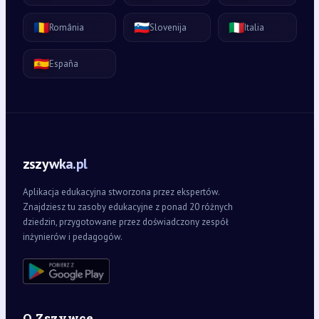
🇷🇴
🇸🇮
🇮🇹
România
Slovenija
Italia
🇪🇸
España
zszywka.pl
Aplikacja edukacyjna stworzona przez ekspertów.
Znajdziesz tu zasoby edukacyjne z ponad 20 różnych
dziedzin, przygotowane przez doświadczony zespół
inżynierów i pedagogów.
O Zszywce