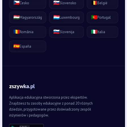
🇨🇿
🇸🇰
🇧🇪
Česko
Slovensko
België
🇭🇺
🇱🇺
🇵🇹
Magyarország
Luxembourg
Portugal
🇷🇴
🇸🇮
🇮🇹
România
Slovenija
Italia
🇪🇸
España
zszywka.pl
Aplikacja edukacyjna stworzona przez ekspertów.
Znajdziesz tu zasoby edukacyjne z ponad 20 różnych
dziedzin, przygotowane przez doświadczony zespół
inżynierów i pedagogów.