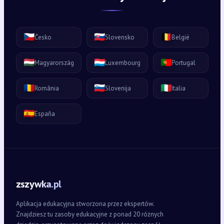
🇨🇿
🇸🇰
🇧🇪
Česko
Slovensko
België
🇭🇺
🇱🇺
🇵🇹
Magyarország
Luxembourg
Portugal
🇷🇴
🇸🇮
🇮🇹
România
Slovenija
Italia
🇪🇸
España
zszywka.pl
Aplikacja edukacyjna stworzona przez ekspertów.
Znajdziesz tu zasoby edukacyjne z ponad 20 różnych