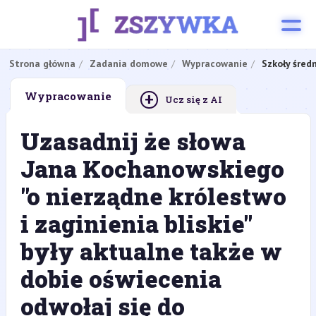
Strona główna
Zadania domowe
Wypracowanie
Szkoły śred
+
Wypracowanie
Ucz się z AI
Uzasadnij że słowa
Jana Kochanowskiego
"o nierządne królestwo
i zaginienia bliskie"
były aktualne także w
dobie oświecenia
odwołaj się do