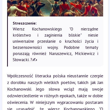
Streszczenie:
Wiersz Kochanowskiego "O nierządne
królestwo i zaginienia bliskie" niesie
uniwersalne przesłanie o kruchości życia i
bezsensowności wojny. Podobne tematy
poruszają również Naruszewicz, Mickiewicz i
Słowacki. ?✍️
Wpółczesność literacka polska nieustannie czerpie 
z dorobku naszych wielkich poetów, takich jak Jan 
Kochanowski. Jego słowa wciąż mają swoje 
odzwierciedlenie w różnych epokach, także w dobie 
oświecenia. W niniejszym wypracowaniu postaram 
się uzasadnić, że wiersz Kochanowskiego "O 