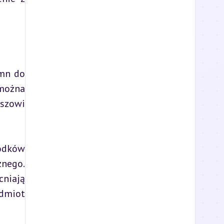
mn do 
można 
szowi 
odków 
nego. 
niają 
dmiot 