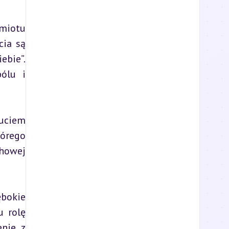
iotu 
ia są 
bie”. 
ólu i 
uciem 
órego 
howej 
bokie 
 rolę 
nie z 