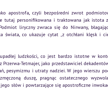
ko apostrofa, czyli bezpośredni zwrot podmioto
e tutaj personifikowana i traktowana jak istota z
odmiot liryczny zwraca się do Nirwany, błagając
ła świata, co ukazuje cytat „z otchłani klęsk i cie
 upadłej ludzkości, co jest bardzo istotne w konte
 Przerwa-Tetmajer, jako przedstawiciel dekadentów
ń, pesymizmu i utraty nadziei. W jego wierszu po
 zmęczoną duszę, pragnąc ostatecznego wyzwole
jego słów i powtarzające się apostroficzne inwokac