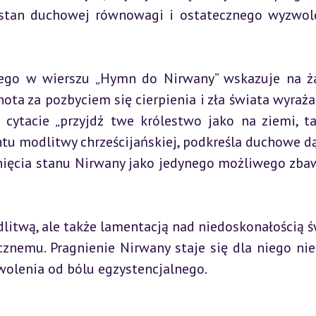
o stan duchowej równowagi i ostatecznego wyzwole
ego w wierszu „Hymn do Nirwany” wskazuje na ża
ota za pozbyciem się cierpienia i zła świata wyraża 
 cytacie „przyjdź twe królestwo jako na ziemi, ta
ntu modlitwy chrześcijańskiej, podkreśla duchowe dą
nięcia stanu Nirwany jako jedynego możliwego zbaw
litwą, ale także lamentacją nad niedoskonałością św
znemu. Pragnienie Nirwany staje się dla niego nie 
wolenia od bólu egzystencjalnego.