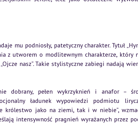
daje mu podniosły, patetyczny charakter. Tytuł „Hy
nia z utworem o modlitewnym charakterze, który 
Ojcze nasz”. Takie stylistyczne zabiegi nadają wier
nie dobrany, pełen wykrzyknień i anafor – śr
mocjonalny ładunek wypowiedzi podmiotu lirycz
e królestwo jako na ziemi, tak i w niebie”, wzmac
ślają intensywność pragnień wyrażanych przez po