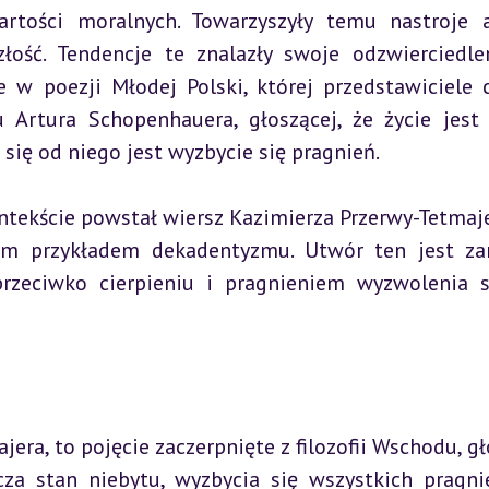
tości moralnych. Towarzyszyły temu nastroje ap
ość. Tendencje te znalazły swoje odzwierciedle
e w poezji Młodej Polski, której przedstawiciele c
 Artura Schopenhauera, głoszącej, że życie jest 
 się od niego jest wyzbycie się pragnień.
tekście powstał wiersz Kazimierza Przerwy-Tetmajer
m przykładem dekadentyzmu. Utwór ten jest za
rzeciwko cierpieniu i pragnieniem wyzwolenia s
ra, to pojęcie zaczerpnięte z filozofii Wschodu, gł
a stan niebytu, wyzbycia się wszystkich pragnie