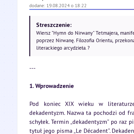
dodane: 19.08.2024 o 18:22
Streszczenie:
Wiersz "Hymn do Nirwany" Tetmajera, manif
poprzez Nirwanę. Filozofia Orientu, przekon
literackiego arcydzieła. ?
---
1. Wprowadzenie
Pod koniec XIX wieku w literaturze
dekadentyzm. Nazwa ta pochodzi od fra
schyłek. Termin „dekadentyzm” po raz pi
tytuł jego pisma „Le Décadent”. Dekad