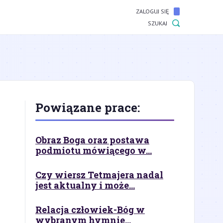
ZALOGUJ SIĘ
SZUKAJ
Powiązane prace:
Obraz Boga oraz postawa
podmiotu mówiącego w...
Czy wiersz Tetmajera nadal
jest aktualny i może...
Relacja człowiek-Bóg w
wybranym hymnie...