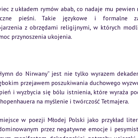
wiec z układem rymów abab, co nadaje mu pewien r
giczne pieśni. Takie językowe i formalne zab
arzenia z obrzędami religijnymi, w których modli
moc przynoszenia ukojenia.
Hymn do Nirwany” jest nie tylko wyrazem dekaden
głębokim przejawem poszukiwania duchowego wyzwo
pień i wyzbycia się bólu istnienia, które wyraża po
Schopenhauera na myślenie i twórczość Tetmajera.
ejsce w poezji Młodej Polski jako przykład litera
 zdominowanym przez negatywne emocje i pesymist