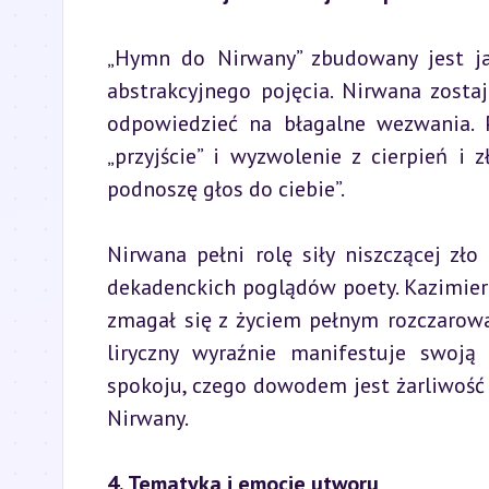
„Hymn do Nirwany” zbudowany jest ja
abstrakcyjnego pojęcia. Nirwana zostaj
odpowiedzieć na błagalne wezwania. P
„przyjście” i wyzwolenie z cierpień i z
podnoszę głos do ciebie”.
Nirwana pełni rolę siły niszczącej zło
dekadenckich poglądów poety. Kazimierz
zmagał się z życiem pełnym rozczarowa
liryczny wyraźnie manifestuje swoją
spokoju, czego dowodem jest żarliwość 
Nirwany.
4. Tematyka i emocje utworu