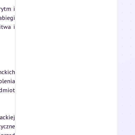
ytm i 
iegi 
twa i 
ckich 
lenia 
dmiot 
ckiej 
yczne 