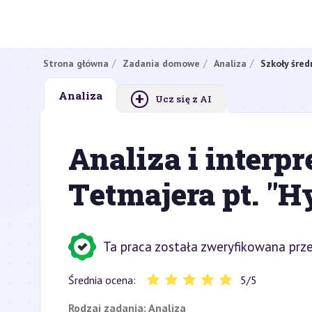
Strona główna
Zadania domowe
Analiza
Szkoły śred
+
Analiza
Ucz się z AI
Analiza i interpr
Tetmajera pt. "
Ta praca została zweryfikowana prze
Średnia ocena:
5
/
5
Rodzaj zadania:
Analiza