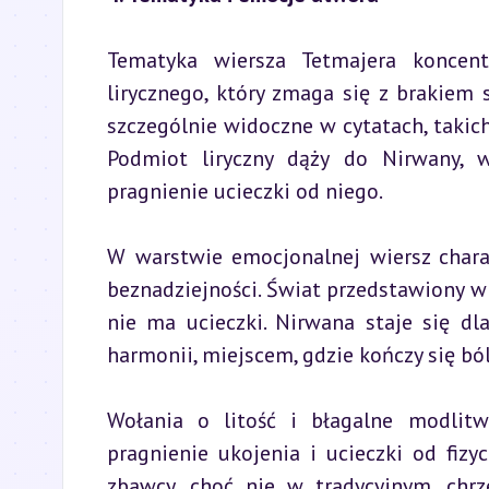
Tematyka wiersza Tetmajera koncent
lirycznego, który zmaga się z brakiem 
szczególnie widoczne w cytatach, takich 
Podmiot liryczny dąży do Nirwany, w
pragnienie ucieczki od niego.
W warstwie emocjonalnej wiersz chara
beznadziejności. Świat przedstawiony w u
nie ma ucieczki. Nirwana staje się dl
harmonii, miejscem, gdzie kończy się bó
Wołania o litość i błagalne modlitw
pragnienie ukojenia i ucieczki od fizy
zbawcy, choć nie w tradycyjnym, chrze