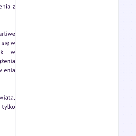
nia z 
rliwe 
się w 
k i w 
żenia 
ienia 
iata, 
tylko 