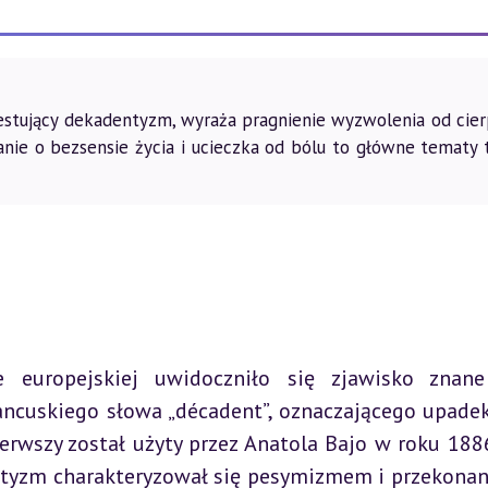
estujący dekadentyzm, wyraża pragnienie wyzwolenia od cier
anie o bezsensie życia i ucieczka od bólu to główne tematy 
 europejskiej uwidoczniło się zjawisko znane 
ncuskiego słowa „décadent”, oznaczającego upadek
erwszy został użyty przez Anatola Bajo w roku 1886
entyzm charakteryzował się pesymizmem i przekonan