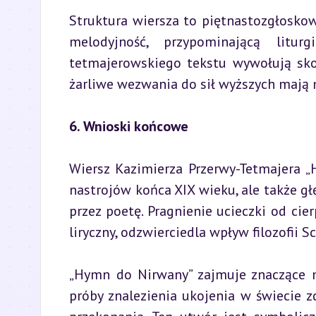
Struktura wiersza to piętnastozgłosko
melodyjność, przypominającą litur
tetmajerowskiego tekstu wywołują skoj
żarliwe wezwania do sił wyższych mają 
6. Wnioski końcowe
Wiersz Kazimierza Przerwy-Tetmajera „
nastrojów końca XIX wieku, ale także 
przez poetę. Pragnienie ucieczki od cier
liryczny, odzwierciedla wpływ filozofii 
„Hymn do Nirwany” zajmuje znaczące mi
próby znalezienia ukojenia w świecie