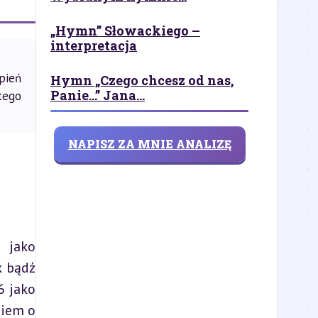
„Hymn” Słowackiego –
interpretacja
pień
Hymn „Czego chcesz od nas,
Panie…” Jana...
tego
NAPISZ ZA MNIE ANALIZĘ
jako 
 bądź 
 jako 
iem o 