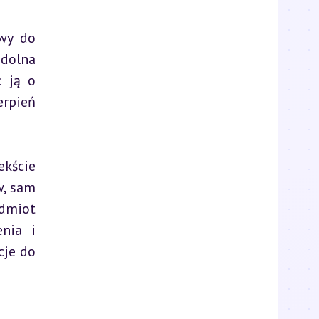
wy do 
dolna 
 ją o 
rpień 
kście 
, sam 
dmiot 
nia i 
je do 