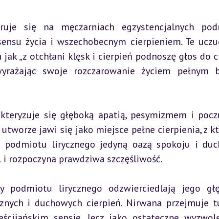
ruje się na męczarniach egzystencjalnych podm
sensu życia i wszechobecnym cierpieniem. Te uczuc
jak „z otchłani klęsk i cierpień podnoszę głos do cie
yrażając swoje rozczarowanie życiem pełnym b
kteryzuje się głęboką apatią, pesymizmem i pocz
tworze jawi się jako miejsce pełne cierpienia, z kt
a podmiotu lirycznego jedyną oazą spokoju i duc
l i rozpoczyna prawdziwa szczęśliwość.
y podmiotu lirycznego odzwierciedlają jego głę
cznych i duchowych cierpień. Nirwana przejmuje tu
ścijańskim sensie, lecz jako ostateczne wyzwole