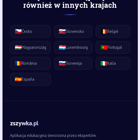
również w innych krajach
🇨🇿
🇸🇰
🇧🇪
Česko
Slovensko
België
🇭🇺
🇱🇺
🇵🇹
Magyarország
Luxembourg
Portugal
🇷🇴
🇸🇮
🇮🇹
România
Slovenija
Italia
🇪🇸
España
zszywka.pl
Aplikacja edukacyjna stworzona przez ekspertów.