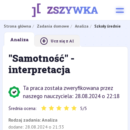
Strona główna
Zadania domowe
Analiza
Szkoły średnie
+
Analiza
Ucz się z AI
"Samotność" -
interpretacja
Ta praca została zweryfikowana przez
naszego nauczyciela: 28.08.2024 o 22:18
Średnia ocena:
5
/
5
Rodzaj zadania:
Analiza
dodane: 28.08.2024 o 21:33