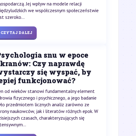
 gospodarczą. Jej wpływ na modele relacji
iędzyludzkich we współczesnym społeczeństwie
st szeroko...
CZYTAJ DALEJ
Psychologia snu w epoce
ekranów: Czy naprawdę
wystarczy się wyspać, by
lepiej funkcjonować?
en od wieków stanowi fundamentalny element
drowia fizycznego i psychicznego, a jego badanie
yło przedmiotem licznych analiz zarówno ze
trony naukowców, jak i literatów różnych epok. W
zisiejszych czasach, charakteryzujących się
ntensywnym...