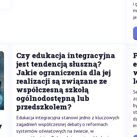
i
m
je
Czy edukacja integracyjna
jest tendencją słuszną?
Jakie ograniczenia dla jej
realizacji są związane ze
współczesną szkołą
S
ogólnodostępną lub
z
przedszkolem?
b
s
Edukacja integracyjna stanowi jedno z kluczowych
d
w
zagadnień współczesnej debaty o reformach
i
systemów oświatowych na świecie, w