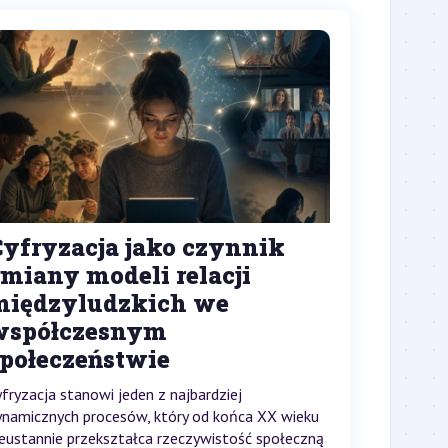
Cyfryzacja jako czynnik
miany modeli relacji
międzyludzkich we
współczesnym
społeczeństwie
yfryzacja stanowi jeden z najbardziej
ynamicznych procesów, który od końca XX wieku
ieustannie przekształca rzeczywistość społeczną