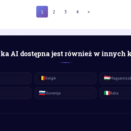
1
2
3
4
>
a AI dostępna jest również w innych 
🇧🇪
🇭🇺
België
Magyarorsz
🇸🇮
🇮🇹
Slovenija
Italia