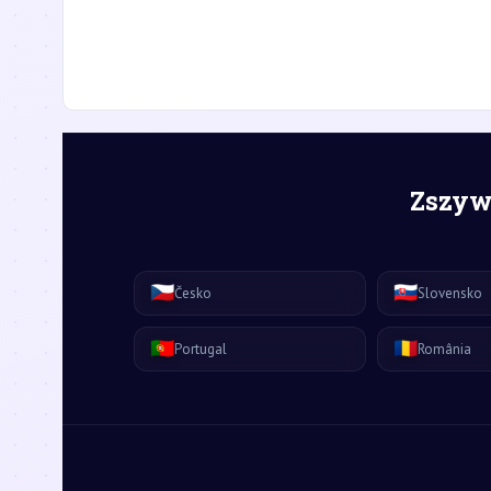
Zszywk
🇨🇿
🇸🇰
Česko
Slovensko
🇵🇹
🇷🇴
Portugal
România