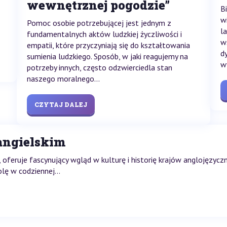
wewnętrznej pogodzie”
B
wi
Pomoc osobie potrzebującej jest jednym z
l
fundamentalnych aktów ludzkiej życzliwości i
w
empatii, które przyczyniają się do kształtowania
d
sumienia ludzkiego. Sposób, w jaki reagujemy na
w
potrzeby innych, często odzwierciedla stan
naszego moralnego...
CZYTAJ DALEJ
angielskim
 oferuje fascynujący wgląd w kulturę i historię krajów anglojęzyczn
ę w codziennej...