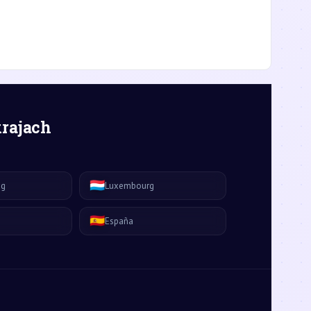
krajach
🇱🇺
ág
Luxembourg
🇪🇸
España