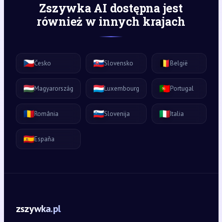
Zszywka AI dostępna jest
również w innych krajach
🇨🇿
🇸🇰
🇧🇪
Česko
Slovensko
België
🇭🇺
🇱🇺
🇵🇹
Magyarország
Luxembourg
Portugal
🇷🇴
🇸🇮
🇮🇹
România
Slovenija
Italia
🇪🇸
España
zszywka.pl