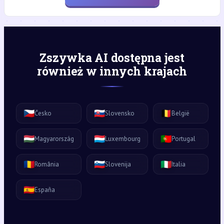
Zszywka AI dostępna jest
również w innych krajach
🇨🇿
🇸🇰
🇧🇪
Česko
Slovensko
België
🇭🇺
🇱🇺
🇵🇹
Magyarország
Luxembourg
Portugal
🇷🇴
🇸🇮
🇮🇹
România
Slovenija
Italia
🇪🇸
España