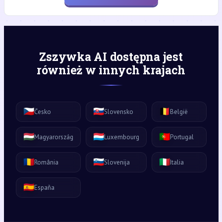
Zszywka AI dostępna jest
również w innych krajach
🇨🇿
🇸🇰
🇧🇪
Česko
Slovensko
België
🇭🇺
🇱🇺
🇵🇹
Magyarország
Luxembourg
Portugal
🇷🇴
🇸🇮
🇮🇹
România
Slovenija
Italia
🇪🇸
España