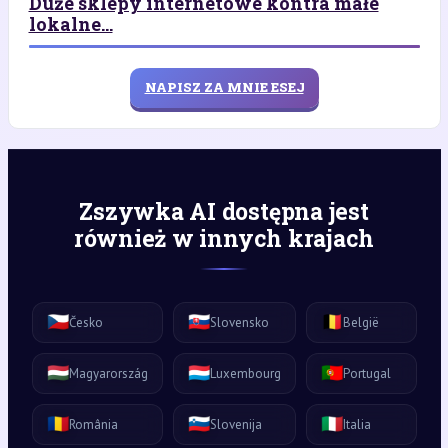
Duże sklepy internetowe kontra małe
lokalne...
NAPISZ ZA MNIE ESEJ
Zszywka AI dostępna jest
również w innych krajach
🇨🇿
🇸🇰
🇧🇪
Česko
Slovensko
België
🇭🇺
🇱🇺
🇵🇹
Magyarország
Luxembourg
Portugal
🇷🇴
🇸🇮
🇮🇹
România
Slovenija
Italia