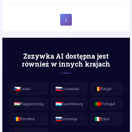
1
Zszywka AI dostępna jest
również w innych krajach
🇨🇿
🇸🇰
🇧🇪
Česko
Slovensko
België
🇭🇺
🇱🇺
🇵🇹
Magyarország
Luxembourg
Portugal
🇷🇴
🇸🇮
🇮🇹
România
Slovenija
Italia