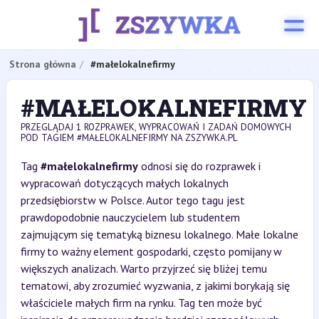
Strona główna
#małelokalnefirmy
#MAŁELOKALNEFIRMY
PRZEGLĄDAJ 1 ROZPRAWEK, WYPRACOWAŃ I ZADAŃ DOMOWYCH
POD TAGIEM #MAŁELOKALNEFIRMY NA ZSZYWKA.PL
Tag
#małelokalnefirmy
odnosi się do rozprawek i
wypracowań dotyczących małych lokalnych
przedsiębiorstw w Polsce. Autor tego tagu jest
prawdopodobnie nauczycielem lub studentem
zajmującym się tematyką biznesu lokalnego. Małe lokalne
firmy to ważny element gospodarki, często pomijany w
większych analizach. Warto przyjrzeć się bliżej temu
tematowi, aby zrozumieć wyzwania, z jakimi borykają się
właściciele małych firm na rynku. Tag ten może być