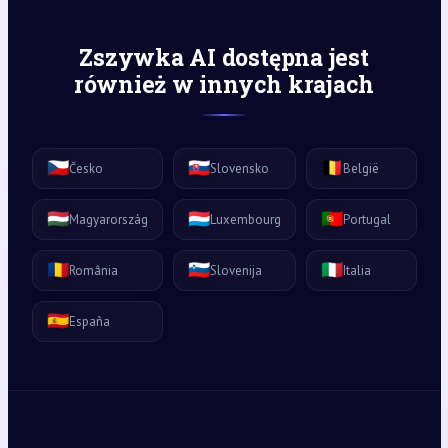
Zszywka AI dostępna jest
również w innych krajach
🇨🇿
🇸🇰
🇧🇪
Česko
Slovensko
België
🇭🇺
🇱🇺
🇵🇹
Magyarország
Luxembourg
Portugal
🇷🇴
🇸🇮
🇮🇹
România
Slovenija
Italia
🇪🇸
España