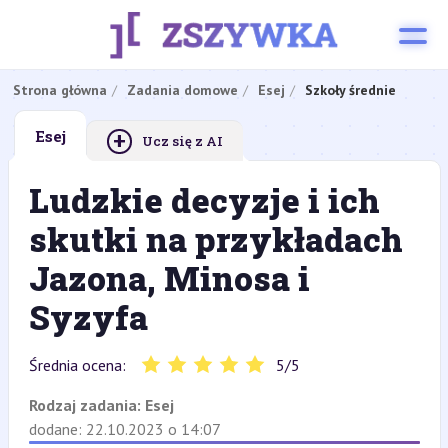
Strona główna
Zadania domowe
Esej
Szkoły średnie
+
Esej
Ucz się z AI
Ludzkie decyzje i ich
skutki na przykładach
Jazona, Minosa i
Syzyfa
Średnia ocena:
5
/
5
Rodzaj zadania:
Esej
dodane: 22.10.2023 o 14:07