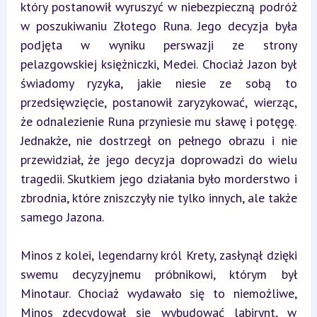
który postanowił wyruszyć w niebezpieczną podróż 
w poszukiwaniu Złotego Runa. Jego decyzja była 
podjęta w wyniku perswazji ze strony 
pelazgowskiej księżniczki, Medei. Chociaż Jazon był 
świadomy ryzyka, jakie niesie ze sobą to 
przedsięwzięcie, postanowił zaryzykować, wierząc, 
że odnalezienie Runa przyniesie mu sławę i potęgę. 
Jednakże, nie dostrzegł on pełnego obrazu i nie 
przewidział, że jego decyzja doprowadzi do wielu 
tragedii. Skutkiem jego działania było morderstwo i 
zbrodnia, które zniszczyły nie tylko innych, ale także 
samego Jazona.
Minos z kolei, legendarny król Krety, zasłynął dzięki 
swemu decyzyjnemu próbnikowi, którym był 
Minotaur. Chociaż wydawało się to niemożliwe, 
Minos zdecydował się wybudować labirynt, w 