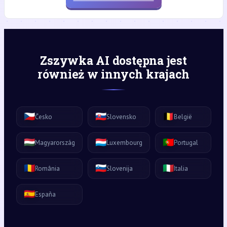
Zszywka AI dostępna jest
również w innych krajach
🇨🇿
🇸🇰
🇧🇪
Česko
Slovensko
België
🇭🇺
🇱🇺
🇵🇹
Magyarország
Luxembourg
Portugal
🇷🇴
🇸🇮
🇮🇹
România
Slovenija
Italia
🇪🇸
España