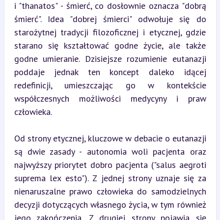
i "thanatos" - śmierć, co dosłownie oznacza "dobrą 
śmierć". Idea "dobrej śmierci" odwołuje się do 
starożytnej tradycji filozoficznej i etycznej, gdzie 
starano się kształtować godne życie, ale także 
godne umieranie. Dzisiejsze rozumienie eutanazji 
poddaje jednak ten koncept daleko idącej 
redefinicji, umieszczając go w kontekście 
współczesnych możliwości medycyny i praw 
człowieka.
Od strony etycznej, kluczowe w debacie o eutanazji 
są dwie zasady - autonomia woli pacjenta oraz 
najwyższy priorytet dobro pacjenta ("salus aegroti 
suprema lex esto"). Z jednej strony uznaje się za 
nienaruszalne prawo człowieka do samodzielnych 
decyzji dotyczących własnego życia, w tym również 
jego zakończenia. Z drugiej strony pojawia się 