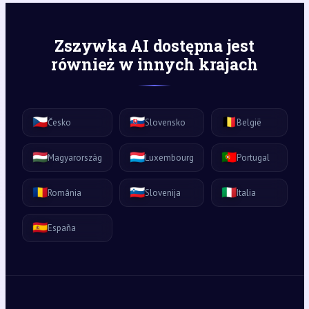
Zszywka AI dostępna jest
również w innych krajach
🇨🇿
🇸🇰
🇧🇪
Česko
Slovensko
België
🇭🇺
🇱🇺
🇵🇹
Magyarország
Luxembourg
Portugal
🇷🇴
🇸🇮
🇮🇹
România
Slovenija
Italia
🇪🇸
España