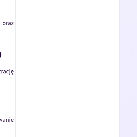
ń oraz
j
rację
wanie