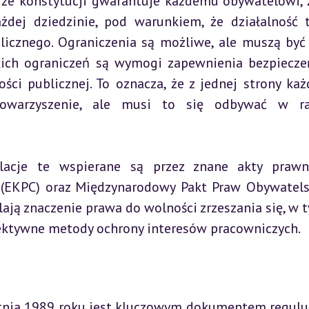
tejże konstytucji gwarantuje każdemu obywatelowi, 
dej dziedzinie, pod warunkiem, że działalność t
licznego. Ograniczenia są możliwe, ale muszą być 
kich ograniczeń są wymogi zapewnienia bezpiecze
ci publicznej. To oznacza, że z jednej strony każ
owarzyszenie, ale musi to się odbywać w ra
acje te wspierane są przez znane akty prawne
(EKPC) oraz Międzynarodowy Pakt Praw Obywatelsk
ają znaczenie prawa do wolności zrzeszania się, w t
ektywne metody ochrony interesów pracowniczych.
etnia 1989 roku jest kluczowym dokumentem regulu