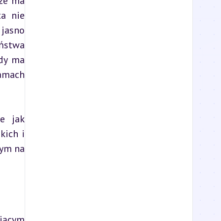
że ma 
a nie 
jasno 
ństwa 
dy ma 
mach 
 jak 
ich i 
ym na 
jącym 