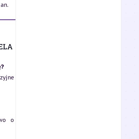
an.
ELA
ę?
zyjne
awo o