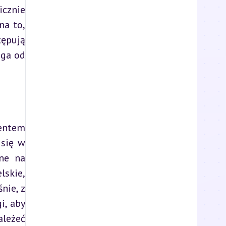
cznie 
a to, 
ępują 
ga od 
ntem 
się w 
ne na 
skie, 
ie, z 
, aby 
leżeć 