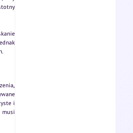
totny 
kanie 
dnak 
h.
enia, 
wane 
ste i 
 musi 