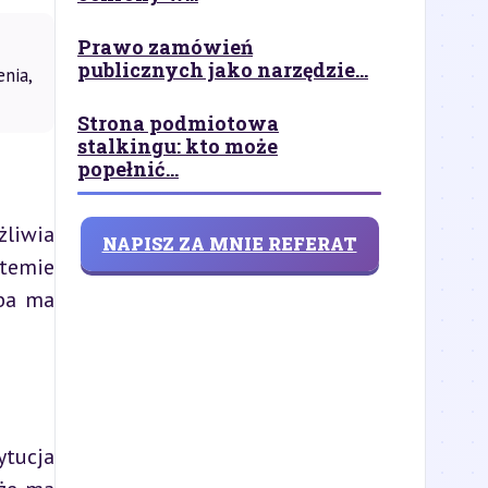
Prawo zamówień
publicznych jako narzędzie...
nia,
Strona podmiotowa
stalkingu: kto może
popełnić...
liwia 
NAPISZ ZA MNIE REFERAT
temie 
ba ma 
tucja 