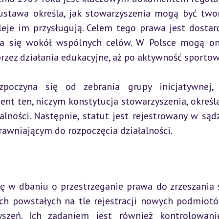
 ustawa określa, jak stowarzyszenia mogą być twor
leje im przysługują. Celem tego prawa jest dostarc
a się wokół wspólnych celów. W Polsce mogą on
rzez działania edukacyjne, aż po aktywność sportow
zpoczyna się od zebrania grupy inicjatywnej, 
nt ten, niczym konstytucja stowarzyszenia, określa 
lności. Następnie, statut jest rejestrowany w sądzi
awniającym do rozpoczęcia działalności.
ę w dbaniu o przestrzeganie prawa do zrzeszania si
ch powstałych na tle rejestracji nowych podmiotó
zyszeń. Ich zadaniem jest również kontrolowanie