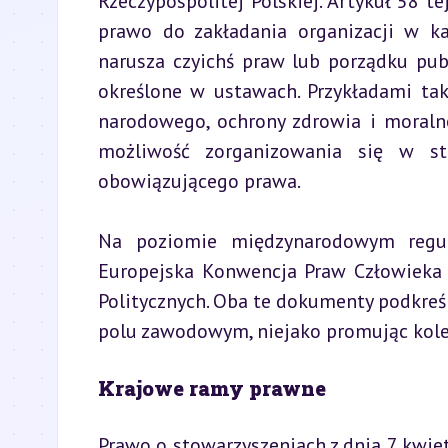
Rzeczypospolitej Polskiej. Artykuł 58 
prawo do zakładania organizacji w każ
narusza czyichś praw lub porządku pub
określone w ustawach. Przykładami ta
narodowego, ochrony zdrowia i moralnoś
możliwość zorganizowania się w st
obowiązującego prawa.
Na poziomie międzynarodowym regul
Europejska Konwencja Praw Człowieka 
Politycznych. Oba te dokumenty podkreśl
polu zawodowym, niejako promując kol
Krajowe ramy prawne
Prawo o stowarzyszeniach z dnia 7 kwi