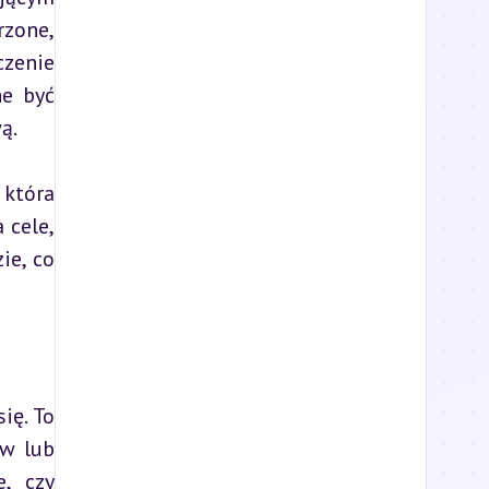
zone, 
zenie 
e być 
ą.
która 
cele, 
e, co 
ę. To 
w lub 
, czy 