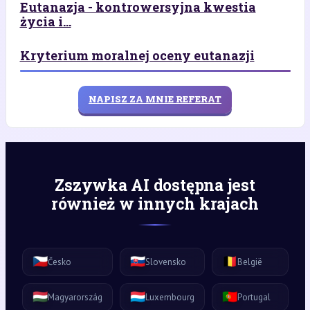
Eutanazja - kontrowersyjna kwestia
życia i...
Kryterium moralnej oceny eutanazji
NAPISZ ZA MNIE REFERAT
Zszywka AI dostępna jest
również w innych krajach
🇨🇿
🇸🇰
🇧🇪
Česko
Slovensko
België
🇭🇺
🇱🇺
🇵🇹
Magyarország
Luxembourg
Portugal