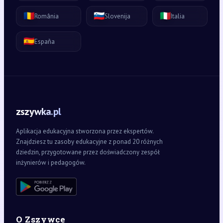
🇷🇴
🇸🇮
🇮🇹
România
Slovenija
Italia
🇪🇸
España
zszywka.pl
Aplikacja edukacyjna stworzona przez ekspertów.
Znajdziesz tu zasoby edukacyjne z ponad 20 różnych
dziedzin, przygotowane przez doświadczony zespół
inżynierów i pedagogów.
O Zszywce