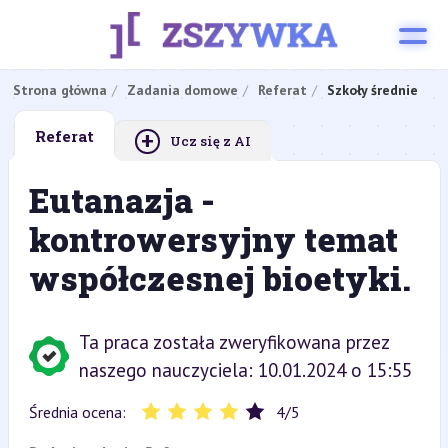
Strona główna
Zadania domowe
Referat
Szkoły średnie
+
Referat
Ucz się z AI
Eutanazja -
kontrowersyjny temat
współczesnej bioetyki.
Ta praca została zweryfikowana przez
naszego nauczyciela: 10.01.2024 o 15:55
Średnia ocena:
4
/
5