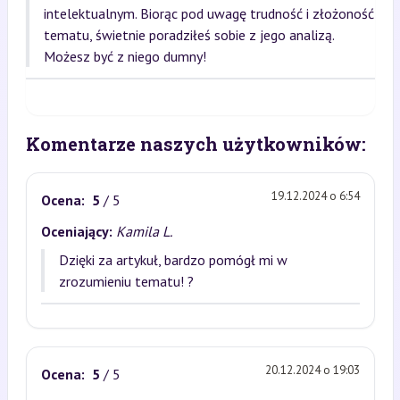
intelektualnym. Biorąc pod uwagę trudność i złożoność
tematu, świetnie poradziłeś sobie z jego analizą.
Możesz być z niego dumny!
Komentarze naszych użytkowników:
19.12.2024 o 6:54
Ocena:
5
/ 5
Oceniający:
Kamila L.
Dzięki za artykuł, bardzo pomógł mi w
zrozumieniu tematu! ?
20.12.2024 o 19:03
Ocena:
5
/ 5