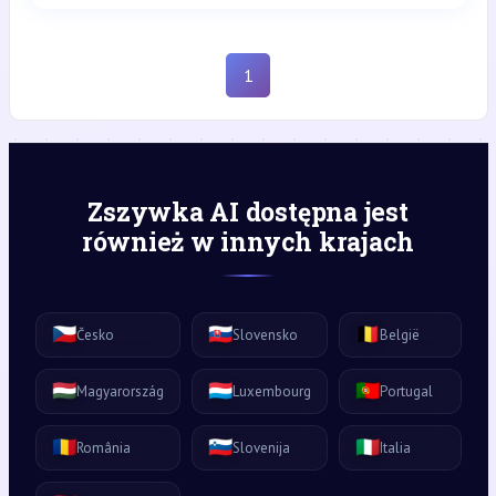
1
Zszywka AI dostępna jest
również w innych krajach
🇨🇿
🇸🇰
🇧🇪
Česko
Slovensko
België
🇭🇺
🇱🇺
🇵🇹
Magyarország
Luxembourg
Portugal
🇷🇴
🇸🇮
🇮🇹
România
Slovenija
Italia