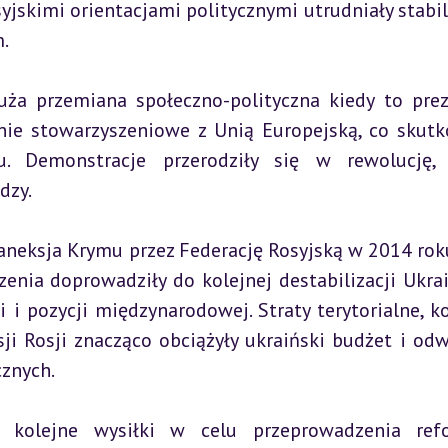
skimi orientacjami politycznymi utrudniały stabili
.
ża przemiana społeczno-polityczna kiedy to prez
ie stowarzyszeniowe z Unią Europejską, co skutk
 Demonstracje przerodziły się w rewolucję, k
dzy.
eksja Krymu przez Federację Rosyjską w 2014 roku
nia doprowadziły do kolejnej destabilizacji Ukrain
i pozycji międzynarodowej. Straty terytorialne, kon
ji Rosji znacząco obciążyły ukraiński budżet i odwr
znych.
 kolejne wysiłki w celu przeprowadzenia refo