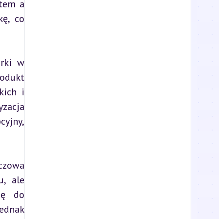
tem a 
ę, co 
rki w 
odukt 
ich i 
acja 
yjny, 
czowa 
, ale 
ę do 
ednak 