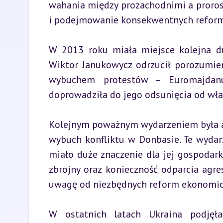
wahania między prozachodnimi a prorosyj
i podejmowanie konsekwentnych reform
W 2013 roku miała miejsce kolejna du
Wiktor Janukowycz odrzucił porozumien
wybuchem protestów – Euromajdanu.
doprowadziła do jego odsunięcia od wła
Kolejnym poważnym wydarzeniem była an
wybuch konfliktu w Donbasie. Te wydarze
miało duże znaczenie dla jej gospodarki 
zbrojny oraz konieczność odparcia agres
uwagę od niezbędnych reform ekonomic
W ostatnich latach Ukraina podjęła