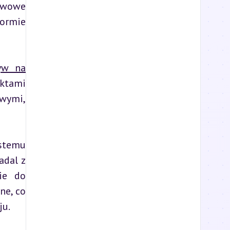
twowe 
ormie 
yw na
ktami 
wymi, 
stemu 
dal z 
e do 
e, co 
ju.