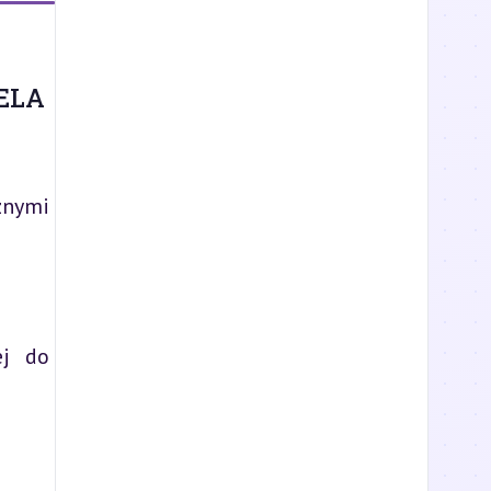
ELA
znymi
ej do