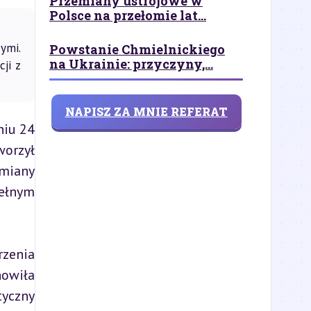
Przemiany ustrojowe w
Polsce na przełomie lat...
ymi.
Powstanie Chmielnickiego
na Ukrainie: przyczyny,...
ji z
NAPISZ ZA MNIE REFERAT
iu 24 
orzył 
miany 
ełnym 
zenia 
owiła 
yczny 