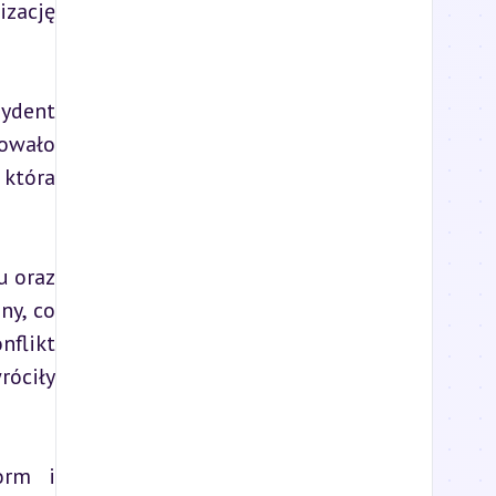
zację 
ydent 
owało 
tóra 
 oraz 
y, co 
flikt 
óciły 
rm i 