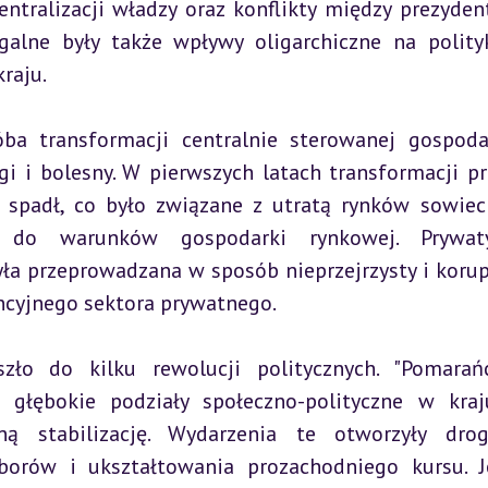
entralizacji władzy oraz konflikty między prezyden
alne były także wpływy oligarchiczne na polityk
raju.
ba transformacji centralnie sterowanej gospoda
gi i bolesny. W pierwszych latach transformacji pr
 spadł, co było związane z utratą rynków sowieck
do warunków gospodarki rynkowej. Prywatyz
a przeprowadzana w sposób nieprzejrzysty i korupc
ncyjnego sektora prywatnego.
ło do kilku rewolucji politycznych. "Pomarań
głębokie podziały społeczno-polityczne w kraju
ną stabilizację. Wydarzenia te otworzyły drog
orów i ukształtowania prozachodniego kursu. J