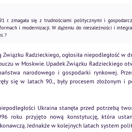
1 r. zmagała się z trudnościami politycznymi i gospodarcz
rmach i modernizacji. W dążeniu do niezależności i integrac
. ?
ą Związku Radzieckiego, ogłosiła niepodległość w dn
o puczu w Moskwie. Upadek Związku Radzieckiego otw
aństwa narodowego i gospodarki rynkowej. Prze
zęły się w latach 90., były procesem złożonym i p
epodległości Ukraina stanęła przed potrzebą twor
96 roku przyjęto nową konstytucję, która ustan
konawczą. Jednakże w kolejnych latach system polit