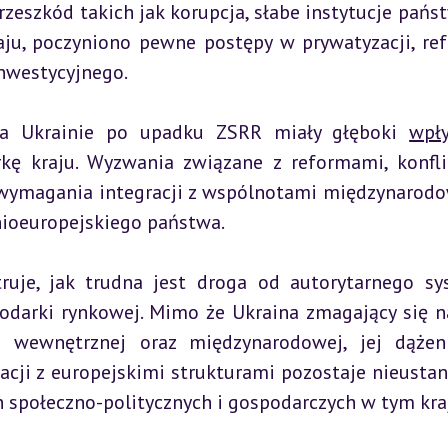
eszkód takich jak korupcja, słabe instytucje pańs
aju, poczyniono pewne postępy w prywatyzacji, ref
inwestycyjnego.
na Ukrainie po upadku ZSRR miały głęboki 
wpł
kę kraju. Wyzwania związane z reformami, konfli
wymagania integracji z wspólnotami międzynarodo
ioeuropejskiego państwa.
truje, jak trudna jest droga od autorytarnego sy
darki rynkowej. Mimo że Ukraina zmagający się na
 wewnętrznej oraz międzynarodowej, jej dążeni
acji z europejskimi strukturami pozostaje nieustann
 społeczno-politycznych i gospodarczych w tym kra