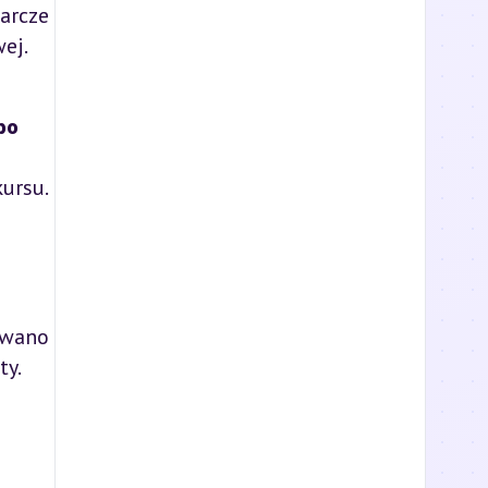
arcze
ej.
po
ursu.
owano
ty.