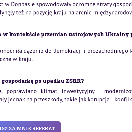
ikt w Donbasie spowodowały ogromne straty gospod
łynęły też na pozycję kraju na arenie międzynarodow
 w kontekście przemian ustrojowych Ukrainy 
mocniła dążenie do demokracji i prozachodniego k
czne w kraju.
ć gospodarkę po upadku ZSRR?
e, poprawiano klimat inwestycyjny i moderniz
y jednak na przeszkody, takie jak korupcja i konflik
ISZ ZA MNIE REFERAT