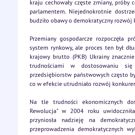
kraju cechowały częste zmiany, próby c
parlamentem. Niejednokrotnie dostrzeg
budziło obawy o demokratyczny rozwój k
Przemiany gospodarcze rozpoczęła pró
system rynkowy, ale proces ten był dłu
krajowy brutto (PKB) Ukrainy znacznie
trudnościami w dostosowaniu się 
przedsiębiorstw państwowych często był
co w efekcie utrudniało rozwój konkure
Na tle trudności ekonomicznych dosz
Rewolucja" w 2004 roku uwidoczniła 
przyniosła nadzieję na demokratycz
przeprowadzenia demokratycznych wyb