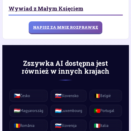
Wywiad z Małym Księciem
NAPISZ ZA MNIE ROZPRAWKĘ
Zszywka AI dostępna jest
również w innych krajach
🇨🇿
🇸🇰
🇧🇪
Česko
Slovensko
België
🇭🇺
🇱🇺
🇵🇹
Magyarország
Luxembourg
Portugal
🇷🇴
🇸🇮
🇮🇹
România
Slovenija
Italia