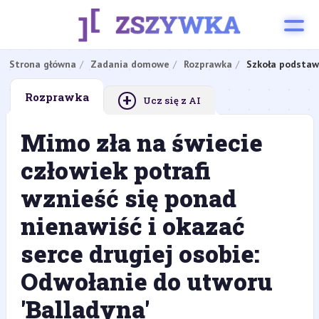
Strona główna
Zadania domowe
Rozprawka
Szkoła podsta
+
Rozprawka
Ucz się z AI
Mimo zła na świecie
człowiek potrafi
wznieść się ponad
nienawiść i okazać
serce drugiej osobie:
Odwołanie do utworu
'Balladyna'