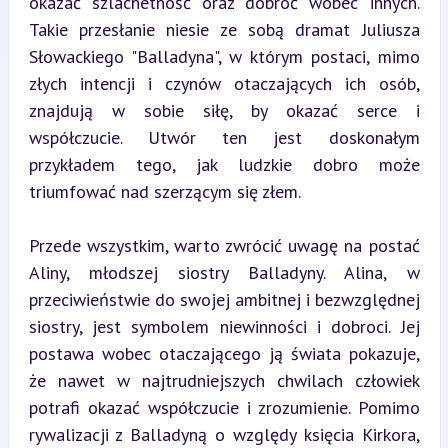
okazać szlachetność oraz dobroć wobec innych. 
Takie przesłanie niesie ze sobą dramat Juliusza 
Słowackiego "Balladyna", w którym postaci, mimo 
złych intencji i czynów otaczających ich osób, 
znajdują w sobie siłę, by okazać serce i 
współczucie. Utwór ten jest doskonałym 
przykładem tego, jak ludzkie dobro może 
triumfować nad szerzącym się złem.
Przede wszystkim, warto zwrócić uwagę na postać 
Aliny, młodszej siostry Balladyny. Alina, w 
przeciwieństwie do swojej ambitnej i bezwzględnej 
siostry, jest symbolem niewinności i dobroci. Jej 
postawa wobec otaczającego ją świata pokazuje, 
że nawet w najtrudniejszych chwilach człowiek 
potrafi okazać współczucie i zrozumienie. Pomimo 
rywalizacji z Balladyną o względy księcia Kirkora, 