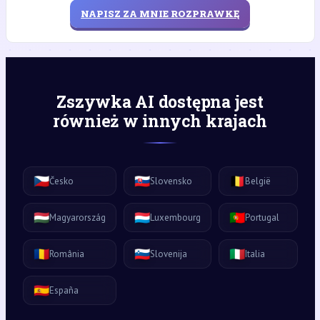
NAPISZ ZA MNIE ROZPRAWKĘ
Zszywka AI dostępna jest
również w innych krajach
🇨🇿
🇸🇰
🇧🇪
Česko
Slovensko
België
🇭🇺
🇱🇺
🇵🇹
Magyarország
Luxembourg
Portugal
🇷🇴
🇸🇮
🇮🇹
România
Slovenija
Italia
🇪🇸
España