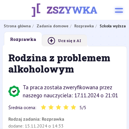
Strona główna
Zadania domowe
Rozprawka
Szkoła wyższa
+
Rozprawka
Ucz się z AI
Rodzina z problemem
alkoholowym
Ta praca została zweryfikowana przez
naszego nauczyciela: 17.11.2024 o 21:01
Średnia ocena:
5
/
5
Rodzaj zadania:
Rozprawka
dodane: 15.11.2024 o 14:33