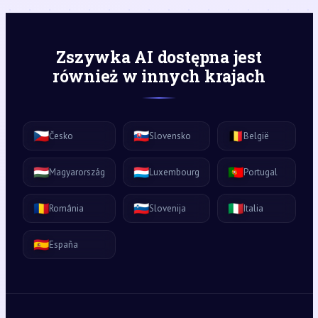
Zszywka AI dostępna jest
również w innych krajach
🇨🇿
🇸🇰
🇧🇪
Česko
Slovensko
België
🇭🇺
🇱🇺
🇵🇹
Magyarország
Luxembourg
Portugal
🇷🇴
🇸🇮
🇮🇹
România
Slovenija
Italia
🇪🇸
España