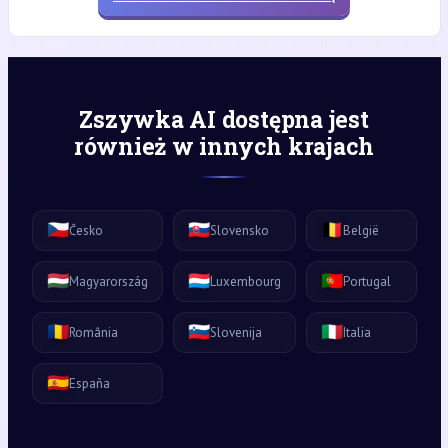
Zszywka AI dostępna jest
również w innych krajach
🇨🇿
🇸🇰
🇧🇪
Česko
Slovensko
België
🇭🇺
🇱🇺
🇵🇹
Magyarország
Luxembourg
Portugal
🇷🇴
🇸🇮
🇮🇹
România
Slovenija
Italia
🇪🇸
España