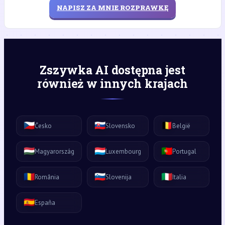
NAPISZ ZA MNIE ROZPRAWKĘ
Zszywka AI dostępna jest
również w innych krajach
🇨🇿
🇸🇰
🇧🇪
Česko
Slovensko
België
🇭🇺
🇱🇺
🇵🇹
Magyarország
Luxembourg
Portugal
🇷🇴
🇸🇮
🇮🇹
România
Slovenija
Italia
🇪🇸
España