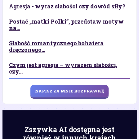
Agresja - wyraz słabości czy dowód siły?
Postać „matki Polki”, przedstaw motyw
na...
Słabość romantycznego bohatera
dręczonego...
Czym jest agresja – wyrazem słabości,
czy...
NAPISZ ZA MNIE ROZPRAWKĘ
Zszywka AI dostępna jest
również w innych krajach