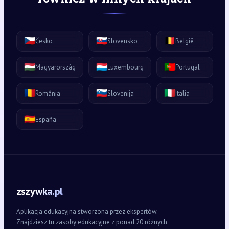
🇨🇿
🇸🇰
🇧🇪
Česko
Slovensko
België
🇭🇺
🇱🇺
🇵🇹
Magyarország
Luxembourg
Portugal
🇷🇴
🇸🇮
🇮🇹
România
Slovenija
Italia
🇪🇸
España
zszywka.pl
Aplikacja edukacyjna stworzona przez ekspertów.
Znajdziesz tu zasoby edukacyjne z ponad 20 różnych