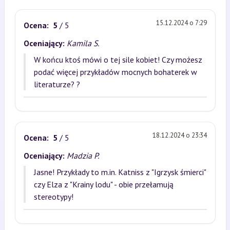
15.12.2024 o 7:29
Ocena:
5
/ 5
Oceniający:
Kamila S.
W końcu ktoś mówi o tej sile kobiet! Czy możesz
podać więcej przykładów mocnych bohaterek w
literaturze? ?
18.12.2024 o 23:34
Ocena:
5
/ 5
Oceniający:
Madzia P.
Jasne! Przykłady to m.in. Katniss z "Igrzysk śmierci"
czy Elza z "Krainy lodu" - obie przełamują
stereotypy!