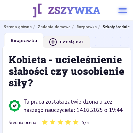
Strona główna
Zadania domowe
Rozprawka
Szkoły średnie
+
Rozprawka
Ucz się z AI
Kobieta - ucieleśnienie
słabości czy uosobienie
siły?
Ta praca została zatwierdzona przez
naszego nauczyciela: 14.02.2025 o 19:44
Średnia ocena:
5
/
5