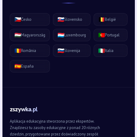
🇨🇿
🇸🇰
🇧🇪
Česko
Slovensko
België
🇭🇺
🇱🇺
🇵🇹
Magyarország
Luxembourg
Portugal
🇷🇴
🇸🇮
🇮🇹
România
Slovenija
Italia
🇪🇸
España
zszywka.pl
Aplikacja edukacyjna stworzona przez ekspertów.
Znajdziesz tu zasoby edukacyjne z ponad 20 różnych
dziedzin, przygotowane przez doświadczony zespół