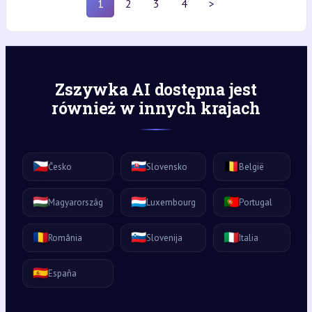
1
2
3
4
>
Zszywka AI dostępna jest
również w innych krajach
🇨🇿
🇸🇰
🇧🇪
Česko
Slovensko
België
🇭🇺
🇱🇺
🇵🇹
Magyarország
Luxembourg
Portugal
🇷🇴
🇸🇮
🇮🇹
România
Slovenija
Italia
🇪🇸
España