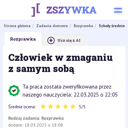
Strona główna
Zadania domowe
Rozprawka
Szkoły średnie
+
Rozprawka
Ucz się z AI
Człowiek w zmaganiu
z samym sobą
Ta praca została zweryfikowana przez
naszego nauczyciela: 22.03.2025 o 22:05
Średnia ocena:
5
/
5
Rodzaj zadania:
Rozprawka
dodane: 18.03.2025 o 18:08