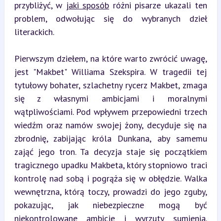
przybliżyć, w 
jaki sposób
 różni pisarze ukazali ten 
problem, odwołując się do wybranych dzieł 
literackich.
Pierwszym dziełem, na które warto zwrócić uwagę, 
jest "Makbet" Williama Szekspira. W tragedii tej 
tytułowy bohater, szlachetny rycerz Makbet, zmaga 
się z własnymi ambicjami i moralnymi 
wątpliwościami. Pod wpływem przepowiedni trzech 
wiedźm oraz namów swojej żony, decyduje się na 
zbrodnię, zabijając króla Dunkana, aby samemu 
zająć jego tron. Ta decyzja staje się początkiem 
tragicznego upadku Makbeta, który stopniowo traci 
kontrolę nad sobą i pogrąża się w obłędzie. Walka 
wewnętrzna, którą toczy, prowadzi do jego zguby, 
pokazując, jak niebezpieczne mogą być 
niekontrolowane ambicje i wyrzuty sumienia. 