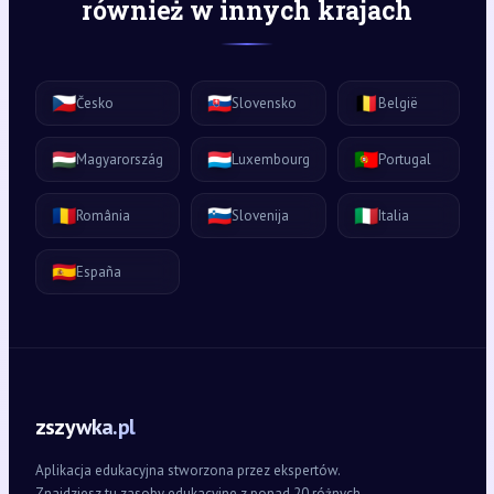
również w innych krajach
🇨🇿
🇸🇰
🇧🇪
Česko
Slovensko
België
🇭🇺
🇱🇺
🇵🇹
Magyarország
Luxembourg
Portugal
🇷🇴
🇸🇮
🇮🇹
România
Slovenija
Italia
🇪🇸
España
zszywka.pl
Aplikacja edukacyjna stworzona przez ekspertów.
Znajdziesz tu zasoby edukacyjne z ponad 20 różnych