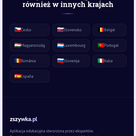
również w innych krajach
🇨🇿
🇸🇰
🇧🇪
Česko
Slovensko
België
🇭🇺
🇱🇺
🇵🇹
Magyarország
Luxembourg
Portugal
🇷🇴
🇸🇮
🇮🇹
România
Slovenija
Italia
🇪🇸
España
zszywka.pl
Aplikacja edukacyjna stworzona przez ekspertów.