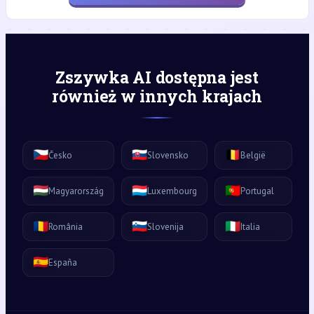
Zszywka AI dostępna jest
również w innych krajach
🇨🇿
🇸🇰
🇧🇪
Česko
Slovensko
België
🇭🇺
🇱🇺
🇵🇹
Magyarország
Luxembourg
Portugal
🇷🇴
🇸🇮
🇮🇹
România
Slovenija
Italia
🇪🇸
España