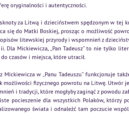
erę oryginalności i autentyczności.
sknoty za Litwą i dzieciństwem spędzonym w tej kra
ca się do Matki Boskiej, prosząc o możliwość powro
opisów litewskiej przyrody i wspomnień z dzieciństw
 Dla Mickiewicza, „Pan Tadeusz” to nie tylko litera
o czasów i miejsca, które utracił.
ez Mickiewicza w „Panu Tadeuszu” funkcjonuje także
 możliwości fizycznego powrotu na Litwę. Utwór jes
ień i tradycji, które mogłyby zaginąć z powodu za
iste pocieszenie dla wszystkich Polaków, którzy po
alizowanego świata i odnaleźć tam poczucie wspóln