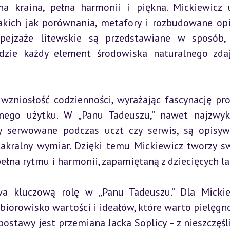
na kraina, pełna harmonii i piękna. Mickiewicz 
akich jak porównania, metafory i rozbudowane opis
 pejzaże litewskie są przedstawiane w sposób, 
dzie każdy element środowiska naturalnego zdaj
wzniosłość codzienności, wyrażając fascynację pro
nego użytku. W „Panu Tadeuszu,” nawet najzwykl
wy serwowane podczas uczt czy serwis, są opisyw
sakralny wymiar. Dzięki temu Mickiewicz tworzy sw
ełna rytmu i harmonii, zapamiętaną z dziecięcych la
a kluczową rolę w „Panu Tadeuszu.” Dla Mickie
 zbiorowisko wartości i ideałów, które warto pielęgno
postawy jest przemiana Jacka Soplicy – z nieszczęśl