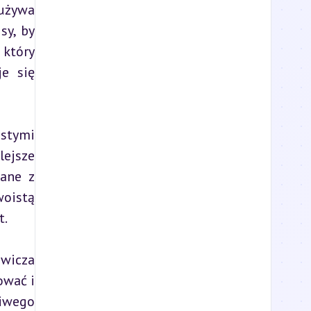
używa 
y, by 
który 
e się 
stymi 
ejsze 
ane z 
oistą 
t.
wicza 
wać i 
iwego 