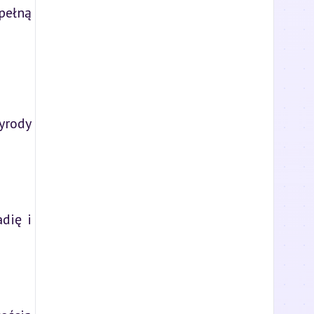
pełną
yrody
dię i