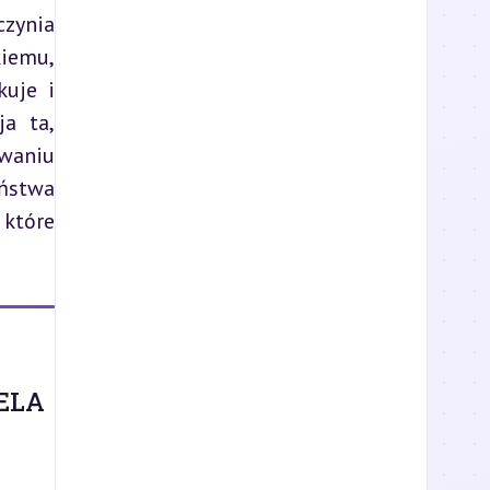
zynia 
iemu, 
uje i 
a ta, 
aniu 
ństwa 
które 
ELA