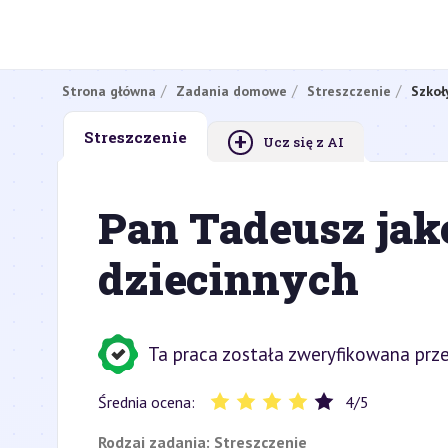
Strona główna
Zadania domowe
Streszczenie
Szkoł
+
Streszczenie
Ucz się z AI
Pan Tadeusz jako
dziecinnych
Ta praca została zweryfikowana prze
Średnia ocena:
4
/
5
Rodzaj zadania:
Streszczenie