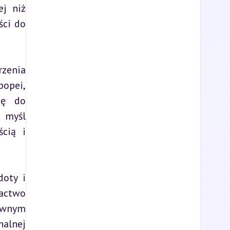
j niż 
ci do 
zenia 
opei, 
ę do 
 myśl 
cią i 
oty i 
actwo 
rwnym 
alnej 