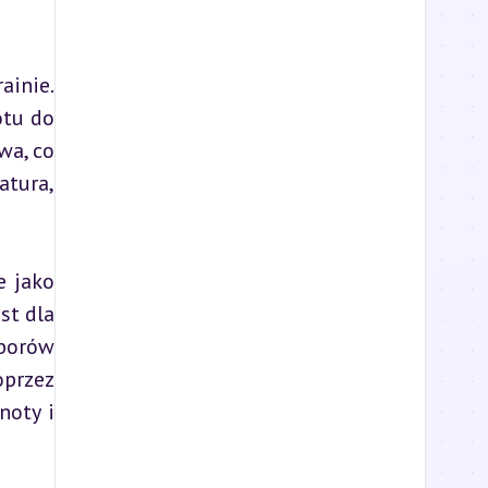
inie. 
tu do 
a, co 
tura, 
 jako 
t dla 
borów 
przez 
oty i 