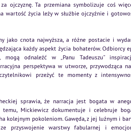
a ojczyznę. Ta przemiana symbolizuje coś więce
a wartość życia leży w służbie ojczyźnie i gotowoś
y jako cnota najwyższa, a różne postacie i wydar
ędzająca każdy aspekt życia bohaterów. Odbiorcy ep
i, mogą odnaleźć w „Panu Tadeuszu” inspiracj
arracyjna perspektywa w utworze, przywodząca na
czytelnikowi przeżyć te momenty z intensywnoś
eckiej sprawia, że narracja jest bogata w anegd
i temu, Mickiewicz dokumentuje i celebruje bog
ucha kolejnym pokoleniom. Gawęda, z jej luźnym i ba
sze przyswojenie warstwy fabularnej i emocjon