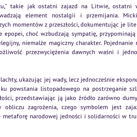
,” takie jak ostatni zajazd na Litwie, ostatni 
wadzają element nostalgii i przemijania. Micki
ych momentów z przeszłości, dokumentując je liter
e epopei, choć wzbudzają sympatię, przypominają 
legijny, niemalże magiczny charakter. Pojednanie 
żliwość przezwyciężenia dawnych waśni i jedno
lachty, ukazując jej wady, lecz jednocześnie eksponuj
ku powstania listopadowego na postrzeganie szla
ości, przedstawiając ją jako źródło zarówno dumy, 
 w obliczu zagrożenia, czego symbolem jest zaja
 metaforę narodowej jedności i solidarności w tru