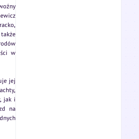
woźny 
ewicz 
acko, 
także 
rodów 
ści w 
e jej 
chty, 
jak i 
zd na 
dnych 