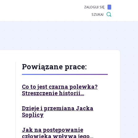
ZALOGUJ SIĘ
SZUKAJ
Powiązane prace:
Co to jest czarna polewka?
Streszczenie historii...
Dzieje i przemiana Jacka
Soplicy
Jak na postępowanie
człowieka wpływa jego...