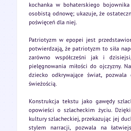
kochanka w bohaterskiego bojownika z
osobistą odnowę; ukazuje, że ostateczn
poświęceń dla niej.
Patriotyzm w epopei jest przedstawion
potwierdzają, że patriotyzm to siła nap
zarówno współcześni jak i dzisiejs
pielęgnowania miłości do ojczyzny. N
dziecko odkrywające świat, pozwala 
świeżością.
Konstrukcja tekstu jako gawędy szlach
opowieści o szlacheckim życiu. Dzięk
kultury szlacheckiej, przekazując jej d
stylem narracji, pozwala na łatwiej