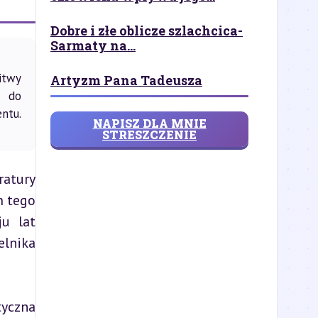
Dobre i złe oblicze szlachcica-
Sarmaty na...
itwy
Artyzm Pana Tadeusza
e do
entu.
NAPISZ DLA MNIE
STRESZCZENIE
atury 
 tego 
u lat 
lnika 
yczna 