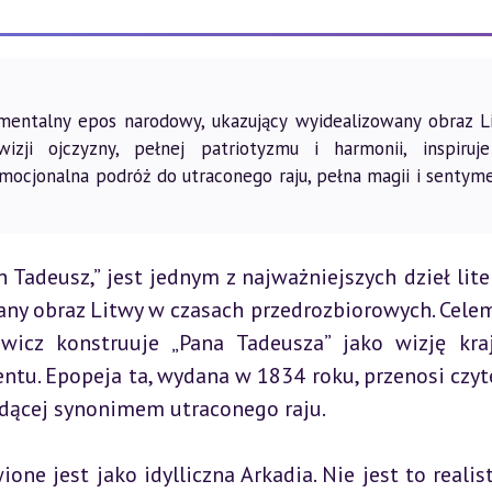
entalny epos narodowy, ukazujący wyidealizowany obraz L
wizji ojczyzny, pełnej patriotyzmu i harmonii, inspiruj
 Emocjonalna podróż do utraconego raju, pełna magii i sentym
adeusz,” jest jednym z najważniejszych dzieł liter
any obraz Litwy w czasach przedrozbiorowych. Celem
wicz konstruuje „Pana Tadeusza” jako wizję kraj
ntu. Epopeja ta, wydana w 1834 roku, przenosi czyte
ędącej synonimem utraconego raju.
e jest jako idylliczna Arkadia. Nie jest to realist