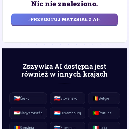
Nic nie znaleziono.
»PRZYGOTUJ MATERIAŁ Z AI«
Zszywka AI dostępna jest
również w innych krajach
🇨🇿
🇸🇰
🇧🇪
Česko
Slovensko
België
🇭🇺
🇱🇺
🇵🇹
Magyarország
Luxembourg
Portugal
🇷🇴
🇸🇮
🇮🇹
România
Slovenija
Italia