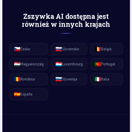
Zszywka AI dostępna jest
również w innych krajach
🇨🇿
🇸🇰
🇧🇪
Česko
Slovensko
België
🇭🇺
🇱🇺
🇵🇹
Magyarország
Luxembourg
Portugal
🇷🇴
🇸🇮
🇮🇹
România
Slovenija
Italia
🇪🇸
España