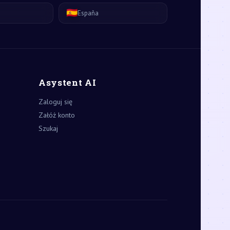
🇪🇸
España
Asystent AI
Zaloguj się
Załóż konto
Szukaj