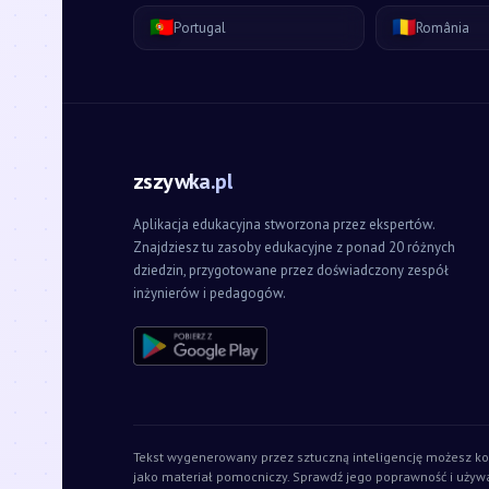
🇵🇹
🇷🇴
Portugal
România
zszywka.pl
Aplikacja edukacyjna stworzona przez ekspertów.
Znajdziesz tu zasoby edukacyjne z ponad 20 różnych
dziedzin, przygotowane przez doświadczony zespół
inżynierów i pedagogów.
Tekst wygenerowany przez sztuczną inteligencję możesz ko
jako materiał pomocniczy. Sprawdź jego poprawność i używ