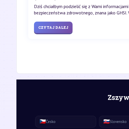
Dziś chciałbym podzielić się z Wami informacjam
bezpieczeństwa zdrowotnego, znana jako GHSI. Wy
CZYTAJ DALEJ
Zszywk
🇨🇿
🇸🇰
Česko
Slovensko