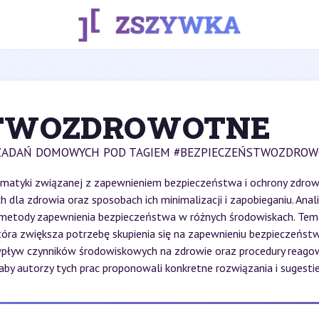
STWOZDROWOTNE
 ZADAŃ DOMOWYCH POD TAGIEM #BEZPIECZEŃSTWOZDROW
tematyki związanej z zapewnieniem bezpieczeństwa i ochrony zdrowi
 dla zdrowia oraz sposobach ich minimalizacji i zapobieganiu. Anal
metody zapewnienia bezpieczeństwa w różnych środowiskach. Tema
tóra zwiększa potrzebę skupienia się na zapewnieniu bezpieczeń
ływ czynników środowiskowych na zdrowie oraz procedury reagow
, aby autorzy tych prac proponowali konkretne rozwiązania i sugest