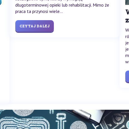
długoterminowej opieki lub rehabilitacji. Mimo że
praca ta przynosi wiele...
CZYTAJ DALEJ
W
r
j
j
m
w