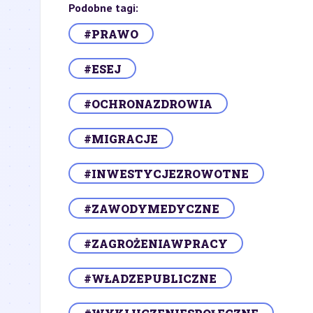
Podobne tagi:
#PRAWO
#ESEJ
#OCHRONAZDROWIA
#MIGRACJE
#INWESTYCJEZROWOTNE
#ZAWODYMEDYCZNE
#ZAGROŻENIAWPRACY
#WŁADZEPUBLICZNE