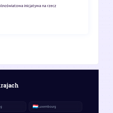
gólnoświatowa inicjatywa na rzecz
krajach
🇱🇺
ág
Luxembourg