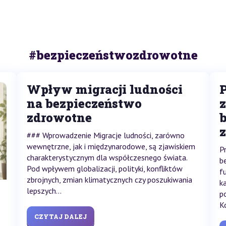
#bezpieczeństwozdrowotne
Wpływ migracji ludności
na bezpieczeństwo
zdrowotne
### Wprowadzenie Migracje ludności, zarówno
wewnętrzne, jak i międzynarodowe, są zjawiskiem
P
charakterystycznym dla współczesnego świata.
b
Pod wpływem globalizacji, polityki, konfliktów
f
zbrojnych, zmian klimatycznych czy poszukiwania
k
lepszych...
p
Ko
CZYTAJ DALEJ