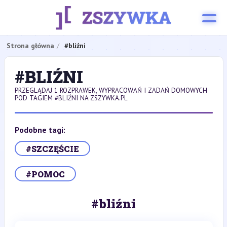
Strona główna
#bliźni
#BLIŹNI
PRZEGLĄDAJ 1 ROZPRAWEK, WYPRACOWAŃ I ZADAŃ DOMOWYCH
POD TAGIEM #BLIŹNI NA ZSZYWKA.PL
Podobne tagi:
#SZCZĘŚCIE
#POMOC
#bliźni