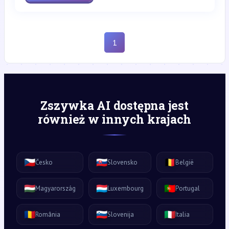
1
Zszywka AI dostępna jest
również w innych krajach
🇨🇿
🇸🇰
🇧🇪
Česko
Slovensko
België
🇭🇺
🇱🇺
🇵🇹
Magyarország
Luxembourg
Portugal
🇷🇴
🇸🇮
🇮🇹
România
Slovenija
Italia