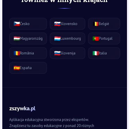
🇨🇿
🇸🇰
🇧🇪
Česko
Slovensko
België
🇭🇺
🇱🇺
🇵🇹
Magyarország
Luxembourg
Portugal
🇷🇴
🇸🇮
🇮🇹
România
Slovenija
Italia
🇪🇸
España
zszywka.pl
Aplikacja edukacyjna stworzona przez ekspertów.
Znajdziesz tu zasoby edukacyjne z ponad 20 różnych