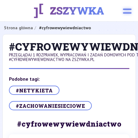
Strona główna
#cyfrowewywiewdniactwo
#CYFROWEWYWIEWDN
PRZEGLĄDAJ 1 ROZPRAWEK, WYPRACOWAŃ I ZADAŃ DOMOWYCH POD 
#CYFROWEWYWIEWDNIACTWO NA ZSZYWKA.PL
Podobne tagi:
#NETYKIETA
#ZACHOWANIESIECIOWE
#cyfrowewywiewdniactwo