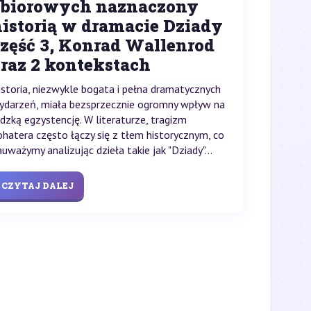
zbiorowych naznaczony
historią w dramacie Dziady
część 3, Konrad Wallenrod
oraz 2 kontekstach
istoria, niezwykle bogata i pełna dramatycznych
ydarzeń, miała bezsprzecznie ogromny wpływ na
udzką egzystencję. W literaturze, tragizm
ohatera często łączy się z tłem historycznym, co
auważymy analizując dzieła takie jak "Dziady"...
CZYTAJ DALEJ