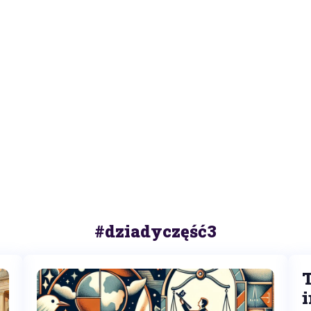
#dziadyczęść3