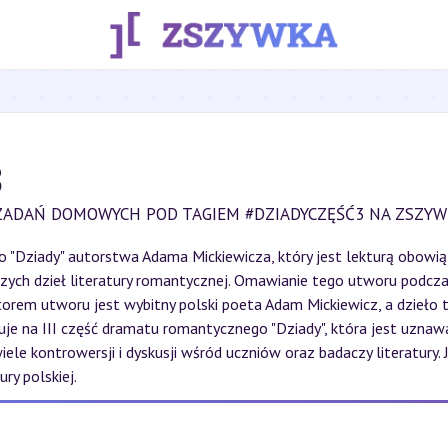
3
ZADAŃ DOMOWYCH POD TAGIEM #DZIADYCZĘŚĆ3 NA ZSZYW
o "Dziady" autorstwa Adama Mickiewicza, który jest lekturą obowią
zych dzieł literatury romantycznej. Omawianie tego utworu podczas 
utorem utworu jest wybitny polski poeta Adam Mickiewicz, a dzieło
je na III część dramatu romantycznego "Dziady", która jest uznaw
iele kontrowersji i dyskusji wśród uczniów oraz badaczy literatur
ry polskiej.