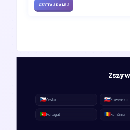
CZYTAJ DALEJ
Zszywk
🇨🇿
🇸🇰
Česko
Slovensko
🇵🇹
🇷🇴
Portugal
România