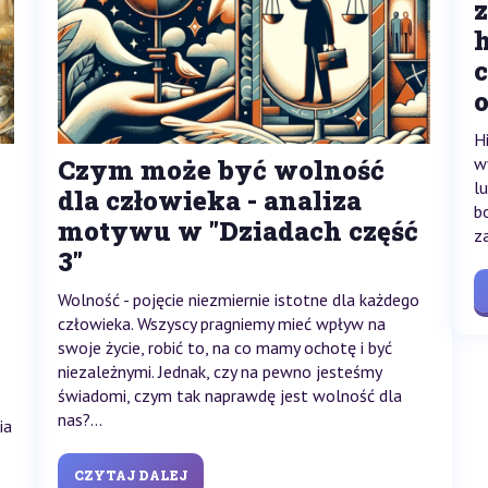
H
Czym może być wolność
w
l
dla człowieka - analiza
b
motywu w "Dziadach część
z
3"
Wolność - pojęcie niezmiernie istotne dla każdego
człowieka. Wszyscy pragniemy mieć wpływ na
swoje życie, robić to, na co mamy ochotę i być
niezależnymi. Jednak, czy na pewno jesteśmy
świadomi, czym tak naprawdę jest wolność dla
nas?...
ia
CZYTAJ DALEJ