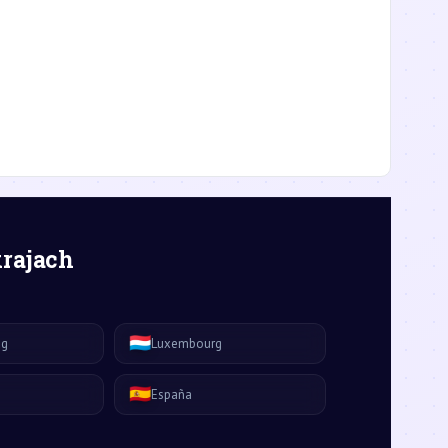
krajach
🇱🇺
ág
Luxembourg
🇪🇸
España