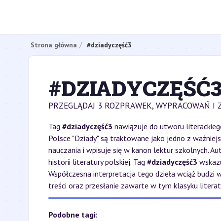
Strona główna
#dziadyczęść3
#DZIADYCZĘŚĆ
PRZEGLĄDAJ 3 ROZPRAWEK, WYPRACOWAŃ I 
Tag
#dziadyczęść3
nawiązuje do utworu literackieg
Polsce "Dziady" są traktowane jako jedno z ważniejs
nauczania i wpisuje się w kanon lektur szkolnych. A
historii literatury polskiej. Tag
#dziadyczęść3
wskazu
Współczesna interpretacja tego dzieła wciąż budzi w
treści oraz przesłanie zawarte w tym klasyku literatu
Podobne tagi: