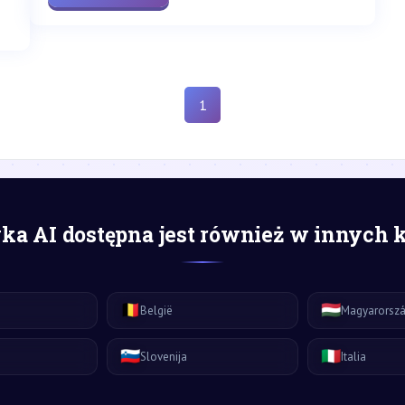
1
a AI dostępna jest również w innych 
🇧🇪
🇭🇺
België
Magyarorsz
🇸🇮
🇮🇹
Slovenija
Italia