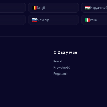
🇧🇪
🇭🇺
België
Magyarorsz
🇸🇮
🇮🇹
Slovenija
Italia
O Zszywce
Kontakt
Prywatność
Regulamin