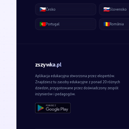
🇨🇿
🇸🇰
Česko
Slovensko
🇵🇹
🇷🇴
Portugal
România
zszywka.pl
Aplikacja edukacyjna stworzona przez ekspertów.
Znajdziesz tu zasoby edukacyjne z ponad 20 różnych
dziedzin, przygotowane przez doświadczony zespół
inżynierów i pedagogów.