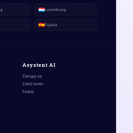
🇱🇺
ág
Luxembourg
🇪🇸
España
Asystent AI
Zaloguj się
Załóż konto
Szukaj