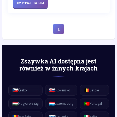
CZYTAJ DALEJ
1
Zszywka AI dostępna jest
również w innych krajach
🇨🇿
🇸🇰
🇧🇪
Česko
Slovensko
België
🇭🇺
🇱🇺
🇵🇹
Magyarország
Luxembourg
Portugal
🇷🇴
🇸🇮
🇮🇹
România
Slovenija
Italia