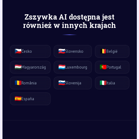
Zszywka AI dostępna jest
również w innych krajach
🇨🇿
🇸🇰
🇧🇪
Česko
Slovensko
België
🇭🇺
🇱🇺
🇵🇹
Magyarország
Luxembourg
Portugal
🇷🇴
🇸🇮
🇮🇹
România
Slovenija
Italia
🇪🇸
España