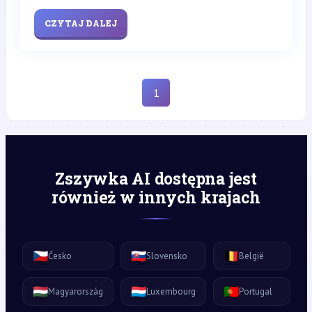
CZYTAJ DALEJ
1
Zszywka AI dostępna jest
również w innych krajach
🇨🇿
🇸🇰
🇧🇪
Česko
Slovensko
België
🇭🇺
🇱🇺
🇵🇹
Magyarország
Luxembourg
Portugal