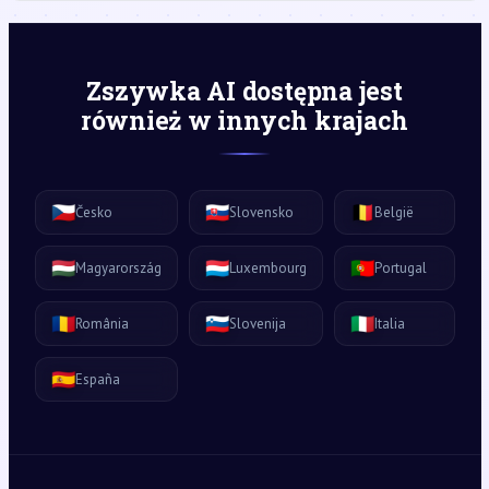
Zszywka AI dostępna jest
również w innych krajach
🇨🇿
🇸🇰
🇧🇪
Česko
Slovensko
België
🇭🇺
🇱🇺
🇵🇹
Magyarország
Luxembourg
Portugal
🇷🇴
🇸🇮
🇮🇹
România
Slovenija
Italia
🇪🇸
España