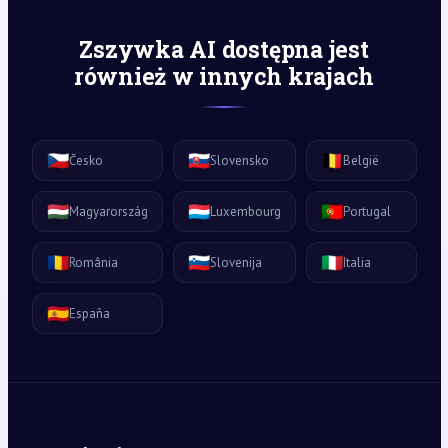
Zszywka AI dostępna jest
również w innych krajach
🇨🇿
🇸🇰
🇧🇪
Česko
Slovensko
België
🇭🇺
🇱🇺
🇵🇹
Magyarország
Luxembourg
Portugal
🇷🇴
🇸🇮
🇮🇹
România
Slovenija
Italia
🇪🇸
España