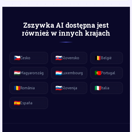
Zszywka AI dostępna jest
również w innych krajach
🇨🇿
🇸🇰
🇧🇪
Česko
Slovensko
België
🇭🇺
🇱🇺
🇵🇹
Magyarország
Luxembourg
Portugal
🇷🇴
🇸🇮
🇮🇹
România
Slovenija
Italia
🇪🇸
España